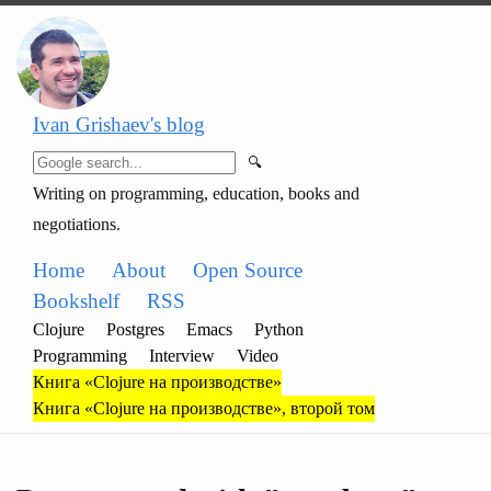
Ivan Grishaev's blog
🔍
Writing on programming, education, books and
negotiations.
Home
About
Open Source
Bookshelf
RSS
Clojure
Postgres
Emacs
Python
Programming
Interview
Video
Книга «Clojure на производстве»
Книга «Clojure на производстве», второй том