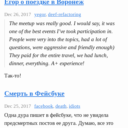
Егор о поездке в Воронеж
Dec 26, 2017
yegor
,
deef-refactoring
The meetup was really good. I would say, it was
one of the best events I’ve took participation in.
People were very into the topics, had a lot of
questions, were aggressive and friendly enough)
They paid for the entire travel, we had lunch,
dinner, everything. A+ experience!
Так-то!
Смерть в Фейсбуке
Dec 25, 2017
facebook
,
death
,
idiots
Одна дура пишет в фейсбуке, что не увидела
предсмертных постов ее друга. Думаю, все это