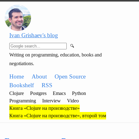
Ivan Grishaev's blog
🔍
Writing on programming, education, books and
negotiations.
Home
About
Open Source
Bookshelf
RSS
Clojure
Postgres
Emacs
Python
Programming
Interview
Video
Книга «Clojure на производстве»
Книга «Clojure на производстве», второй том