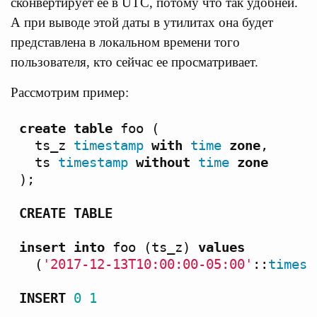
сконвертирует ее в UTC, потому что так удобней.
А при выводе этой даты в утилитах она будет
представлена в локальном времени того
пользователя, кто сейчас ее просматривает.
Рассмотрим пример:
create
table
foo
(
ts_z
timestamp
with
time
zone
,
ts
timestamp
without
time
zone
);
CREATE
TABLE
insert
into
foo
(
ts_z
)
values
(
'2017-12-13T10:00:00-05:00'
::
timest
INSERT
0
1