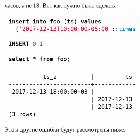
часов, а не 18. Вот как нужно было сделать:
insert
into
foo
(
ts
)
values
(
'2017-12-13T10:00:00-05:00'
::
timest
INSERT
0
1
select
*
from
foo
;
          ts_z          |         ts

------------------------+--------------
 2017-12-13 18:00:00+03 |

                        | 2017-12-13 18
                        | 2017-12-13 15
Эта и другие ошибки будут рассмотрены ниже.