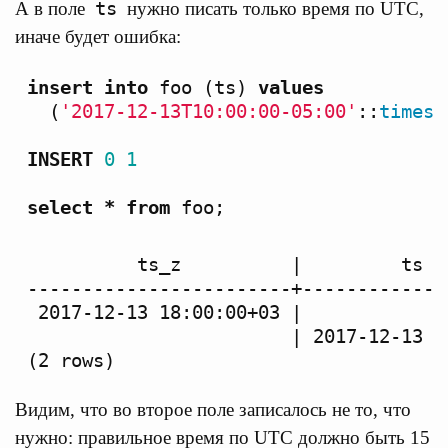
ts
А в поле
нужно писать только время по UTC,
иначе будет ошибка:
insert
into
foo
(
ts
)
values
(
'2017-12-13T10:00:00-05:00'
::
timest
INSERT
0
1
select
*
from
foo
;
          ts_z          |         ts

------------------------+--------------
 2017-12-13 18:00:00+03 |

                        | 2017-12-13 18
Видим, что во второе поле записалось не то, что
нужно: правильное время по UTC должно быть 15