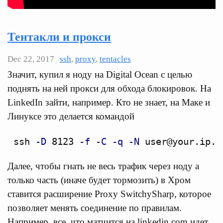
Тентакли и прокси
Dec 22, 2017
ssh
,
proxy
,
tentacles
Значит, купил я ноду на Digital Ocean с целью
поднять на ней прокси для обхода блокировок. На
LinkedIn зайти, например. Кто не знает, на Маке и
Линуксе это делается командой
ssh 
-D
 8123 
-f
-C
-q
-N
Далее, чтобы гнать не весь трафик через ноду а
только часть (иначе будет тормозить) в Хром
ставится расширение Proxy SwitchySharp, которое
позволяет менять соединение по правилам.
Например, все, что матчится на linkedin.com идет