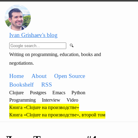
Ivan Grishaev's blog
🔍
Writing on programming, education, books and
negotiations.
Home
About
Open Source
Bookshelf
RSS
Clojure
Postgres
Emacs
Python
Programming
Interview
Video
Книга «Clojure на производстве»
Книга «Clojure на производстве», второй том