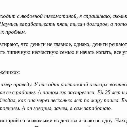
иходит с любовной тягомотиной, я спрашиваю, сколь
Научись зарабатывать пять тысяч долларов, а пото
ых проблем.
втирают, что деньги не главное, однако, деньги решаю
ть типичную несчастную семью и начать копать, все уп
женихах:
мер приведу. У нас один ростовский олигарх женилс
ял ее с работы. А потом его застрелили. Ей 25 лет 
блюдал, как она через несколько лет по миру пошла. Б
оянием. А он говорил, зачем, я сам заработаю.
историй со знакомыми из детства я знаю не одну. Нах