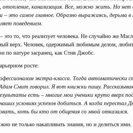
, отопление, канализация. Все, можно жить. Но нет 
 – это самое главное. Образно выражаясь, дерьма в г
ляет поведением.
– это то, что реализует человека. Не случайно же Мас
мый верх. Человек, одержимый любимым делом, любит
он по натуре засранец, как Стив Джобс.
арьерном росте:
фессионалом экстра-класса. Тогда автоматически с
Адам Смит говорил. Я вот книжки пишу. Рассказываю
езультаты есть – многие мои ученики круто вверх по
 наших условиях успехов добиться. А когда перестал 
овать, хоть бы кто от общения со мной отказался.
жно не только накапливать знания, но и делиться ими.