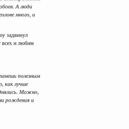
обоев. А люди
олове много, и
лоу задвинул
 всех и любим
танешь полезным
, как лучше
днялись. Можно,
Дни рождения и