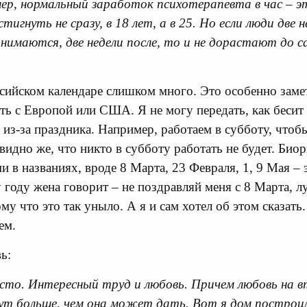
ер, нормальный заработок психотерапевта в час – эт
игнуть не сразу, в 18 лет, а в 25. Но если люди две 
анимаются, две недели после, то и не дорастают до с
сийском календаре слишком много. Это особенно замет
ть с Европой или США. Я не могу передать, как бесит
 из-за праздника. Например, работаем в субботу, чтоб
идно же, что никто в субботу работать не будет. Биор
и в названиях, вроде 8 Марта, 23 Февраля, 1, 9 Мая – 
у году жена говорит – не поздравляй меня с 8 Марта, 
му что это так уныло. А я и сам хотел об этом сказать.
ем.
ь:
сто. Интересный труд и любовь. Причем любовь на в
ут больше, чем она может дать. Вот я дом построи