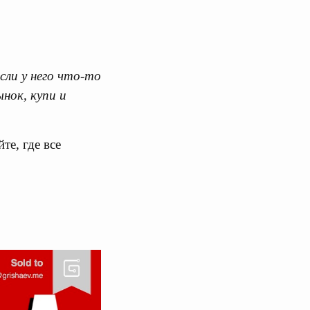
если у него что-то
нок, купи и
те, где все