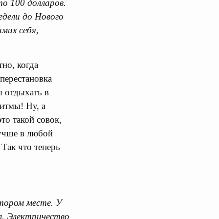
о 100 долларов.
недели до Нового
амих себя,
но, когда
 перестановка
ы отдыхать в
итмы! Ну, а
это такой совок,
лучше в любой
 Так что теперь
тором месте. У
л. Электричество