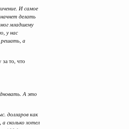
ичение. И самое
 начнет делать
омог младшему
, у нас
 решать, а
за то, что
здновать. А это
с. долларов как
 а сколько хотел