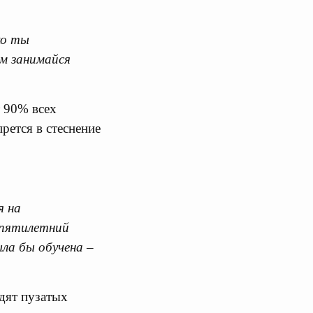
ко ты
м занимайся
т 90% всех
рется в стеснение
я на
и пятилетний
ыла бы обучена –
одят пузатых