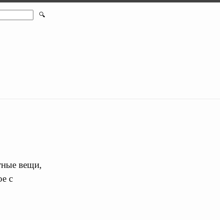
🔍
тные вещи,
е с