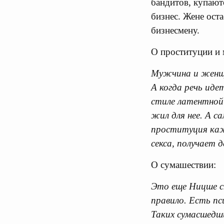
бандитов, купают
бизнес. Жене ост
бизнесмену.
О проституции и 
Мужчина и женщи
А когда речь иде
стиле латентной
жил для нее. А 
проституция каж
секса, получает 
О сумашествии:
Это еще Ницше ск
правило. Есть пс
Таких сумасшедши