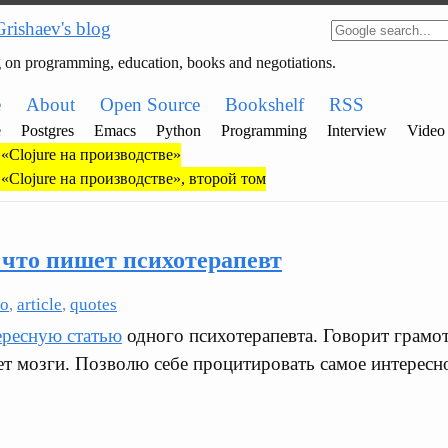
Grishaev's blog
g on programming, education, books and negotiations.
e
About
Open Source
Bookshelf
RSS
e
Postgres
Emacs
Python
Programming
Interview
Video
«Clojure на производстве»
«Clojure на производстве», второй том
 что пишет психотерапевт
ho
,
article
,
quotes
ересную статью
одного психотерапевта. Говорит грамо
 мозги. Позволю себе процитировать самое интересно