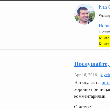
Ivan 
Writin
Hom
Clojur
Книга 
Книга 
Послушайте,
Apr 16, 2016
psyc
Наткнулся на
инт
хорошо причищает
комментариями.
О детях: