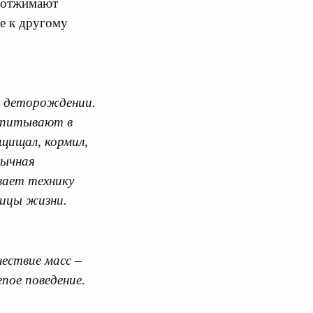
о отжимают
ие к другому
в деторождении.
оспитывают в
щищал, кормил,
бычная
вает технику
ницы жизни.
ествие масс –
пое поведение.