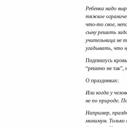
Ребенка надо выр
тяжкое ограниче
что-то свое, неп
сыну решить зада
учительница не т
угадывать, что 
Подпишусь кровью
“решено не так”, 
О праздниках:
Или когда у чело
не по природе. 
Например, праздн
минимум. Только 