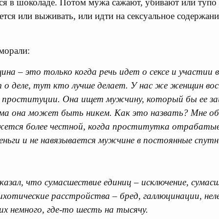
ся в шоколаде. Потом мужа сажают, убивают или туп
ается или выживать, или идти на сексуальное содержан
морали:
на – это только когда речь идет о сексе и участии 
т о деле, тут кто лучше делает. У нас же женщин в
 проституции. Она ищет мужчину, который бы ее за
сама она может быть никем. Как это назвать? Мне о
ется более честной, когда проститутка отрабаты
деньги и не навязывается мужчине в постоянные спут
азал, что сумасшествие единиц – исключение, сумасш
ихотические расстройства – бред, галлюцинации, неле
х немного, где-то шесть на тысячу.