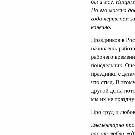
бы и мог. Наприм
Но его можно дост
года черте чем з
конечно.
Праздников в Рос
начинаешь работа
рабочего времени
понедельник. Очев
праздники с датам
что стыд. В этом
другой день, пото
мы их не праздну
Про труд и любов
Элементарно про
нас от любви жд