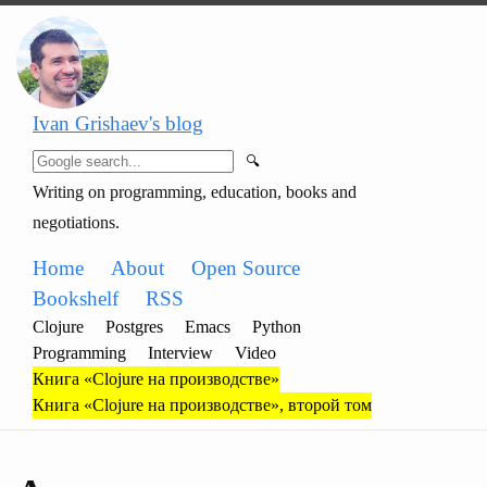
Ivan Grishaev's blog
🔍
Writing on programming, education, books and
negotiations.
Home
About
Open Source
Bookshelf
RSS
Clojure
Postgres
Emacs
Python
Programming
Interview
Video
Книга «Clojure на производстве»
Книга «Clojure на производстве», второй том