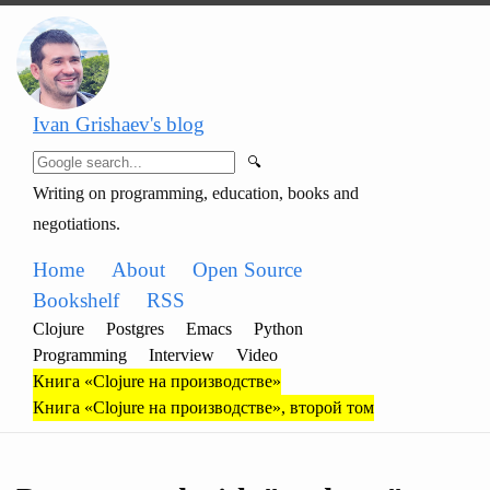
Ivan Grishaev's blog
🔍
Writing on programming, education, books and
negotiations.
Home
About
Open Source
Bookshelf
RSS
Clojure
Postgres
Emacs
Python
Programming
Interview
Video
Книга «Clojure на производстве»
Книга «Clojure на производстве», второй том