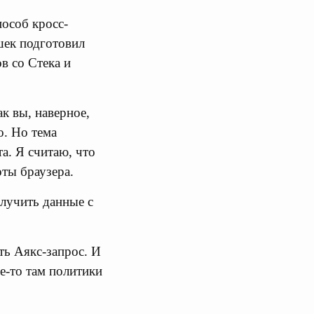
особ кросс-
шек подготовил
в со Стека и
к вы, наверное,
о. Но тема
а. Я считаю, что
ты браузера.
олучить данные с
ть Аякс-запрос. И
е-то там политики