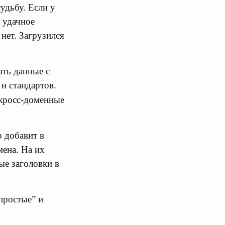
удьбу. Если у
 удачное
 нет. Загрузился
ать данные с
 и стандартов.
 кросс-доменные
р добавит в
мена. На их
ые заголовки в
простые” и