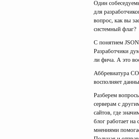
Один собеседуемы
для разработчико
вопрос, как вы з
системный флаг?
С понятием JSONP
Разработчики дума
ли фича. А это во
Аббревиатура COR
восполняет данны
Разберем вопросы
серверам с други
сайтов, где значи
блог работает на
мнениями помога
Получая и отправ