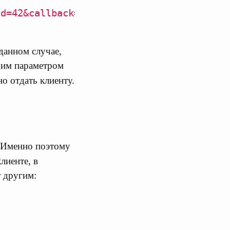
id=42&callback=processUser"
 данном случае,
щим параметром
но отдать клиенту.
ь. Именно поэтому
лиенте, в
т другим: