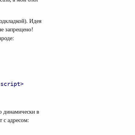
подкладкой). Идея
не запрещено!
вроде:
/script>
го динамически в
 с адресом: