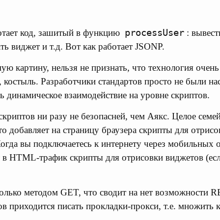
processUser
отает код, зашитый в функцию
: вывест
ть виджет и т.д. Вот как работает JSONP.
ную картину, нельзя не признать, что технология очен
а, костыль. Разработчики стандартов просто не были на
ь динамическое взаимодействие на уровне скриптов.
скриптов ни разу не безопасней, чем Аякс. Целое семе
что добавляет на страницу браузера скрипты для отрис
Когда вы подключаетесь к интернету через мобильных 
 в HTML-трафик скрипты для отрисовки виджетов (есл
олько методом GET, что сводит на нет возможности R
в приходится писать прокладки-прокси, т.е. множить 