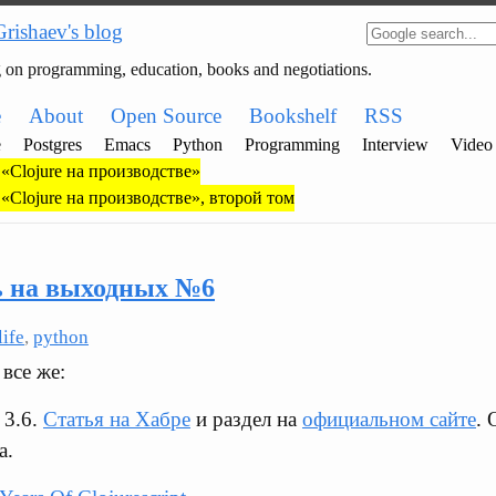
Grishaev's blog
g on programming, education, books and negotiations.
e
About
Open Source
Bookshelf
RSS
e
Postgres
Emacs
Python
Programming
Interview
Video
«Clojure на производстве»
«Clojure на производстве», второй том
ь на выходных №6
life
,
python
все же:
 3.6.
Статья на Хабре
и раздел на
официальном сайте
. 
а.