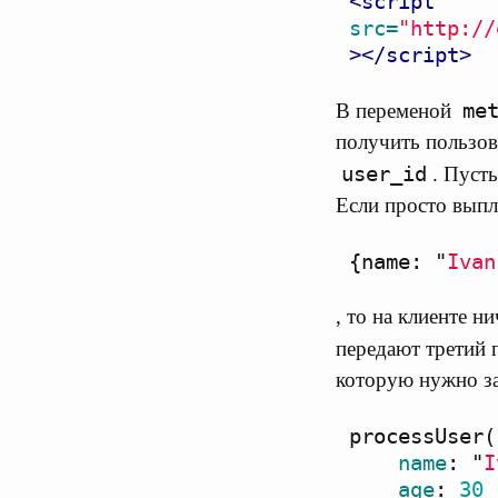
src=
"http://
></script>
me
В переменой
получить пользо
user_id
. Пусть
Если просто выпл
{
name
:
"
Ivan
, то на клиенте н
передают третий 
которую нужно за
processUser
(
name
:
"
I
age
:
30