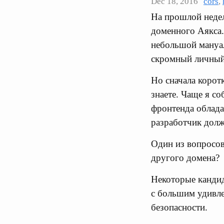
Dec 18, 2016
cors
,
На прошлой недел
доменного Аякса
небольшой мануал
скромный личный
Но сначала корот
знаете. Чаще я со
фронтенда облада
разработчик долж
Один из вопросов
другого домена?
Некоторые кандид
с большим удивле
безопасности.