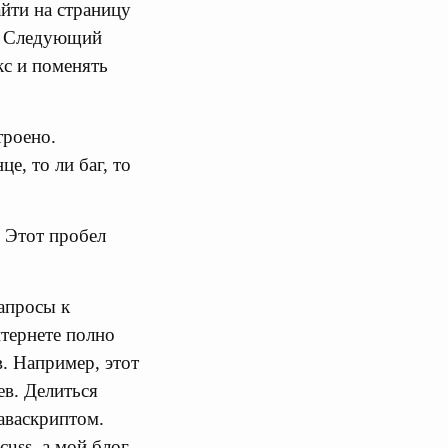
айти на страницу
а. Следующий
кс и поменять
троено.
е, то ли баг, то
 Этот пробел
апросы к
нтернете полно
в. Например, этот
ев. Делиться
аваскриптом.
uss, а мой блог