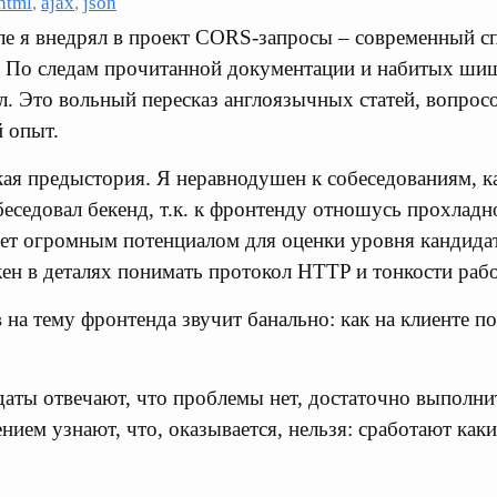
html
,
ajax
,
json
е я внедрял в проект CORS-запросы – современный сп
. По следам прочитанной документации и набитых ши
. Это вольный пересказ англоязычных статей, вопросо
 опыт.
кая предыстория. Я неравнодушен к собеседованиям, ка
беседовал бекенд, т.к. к фронтенду отношусь прохладн
ет огромным потенциалом для оценки уровня кандидат
ен в деталях понимать протокол HTTP и тонкости рабо
 на тему фронтенда звучит банально: как на клиенте п
аты отвечают, что проблемы нет, достаточно выполни
нием узнают, что, оказывается, нельзя: сработают каки