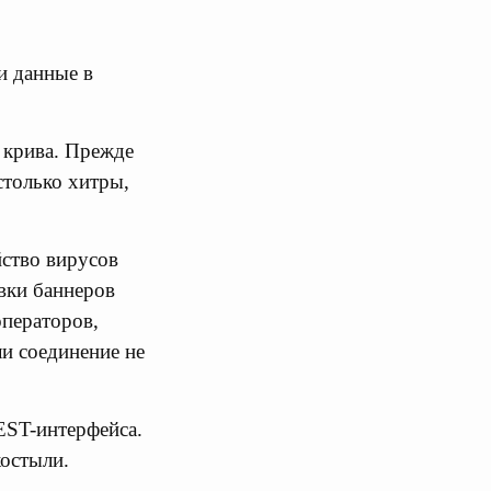
и данные в
ь крива. Прежде
столько хитры,
йство вирусов
овки баннеров
операторов,
и соединение не
EST-интерфейса.
костыли.