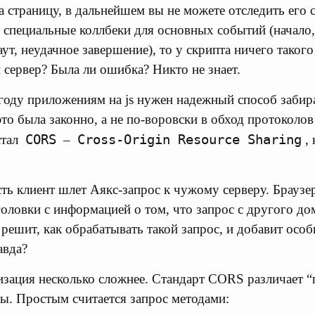
 страницу, в дальнейшем вы не можете отследить его с
ь специальные коллбеки для основных событий (начало,
ут, неудачное завершение), то у скрипта ничего такого
 сервер? Была ли ошибка? Никто не знает.
 году приложениям на js нужен надежный способ забир
то была законно, а не по-воровски в обход протоколов
CORS
Cross-Origin Resource Sharing
стал
–
,
сть клиент шлет Аякс-запрос к чужому серверу. Браузе
головки с информацией о том, что запрос с другого до
решит, как обрабатывать такой запрос, и добавит особ
авда?
изация несколько сложнее. Стандарт CORS различает “
ы. Простым считается запрос методами: