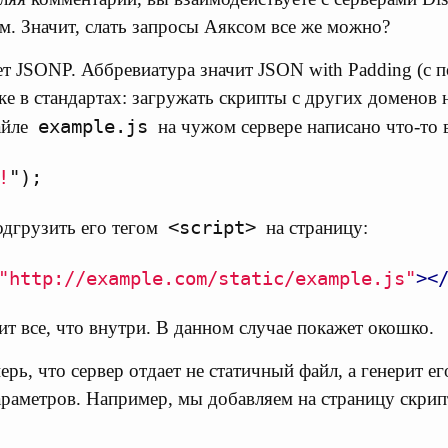
м. Значит, слать запросы Аяксом все же можно?
ает JSONP. Аббревиатура значит JSON with Padding (с 
ке в стандартах: загружать скрипты с других доменов 
example.js
айле
на чужом сервере написано что-то 
!
"
);
<script>
одгрузить его тегом
на страницу:
"http://example.com/static/example.js"
><
ит все, что внутри. В данном случае покажет окошко.
рь, что сервер отдает не статичный файл, а генерит е
араметров. Например, мы добавляем на страницу скрипт