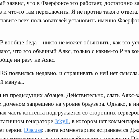
й заявил, что в Фаерфоксе это работает, достаточно з
в и что-то там переключить. Я не против такого ответ
аставите всех пользователей установить именно Фаерфо
 вообще беда – никто не может объяснить, как это ус
ют, что это обычный Аякс, только с каким-то P на конц
обще ни разу не Аякс.
S появилась недавно, и спрашивать о ней нет смысла.
й мануал.
 из предыдущих абзацев. Действительно, слать Аякс-з
м доменом запрещено на уровне браузера. Однако, в и
мая часть контента подгружается со сторонних серверо
 статичном генераторе
Jekyll
, в котором нет комментари
ет сервис
Discuss
: лента комментариев встраивается Дж
ляя комментарии, вы взаимодействуете с серверами Disc