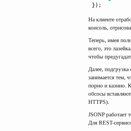
});
На клиенте отраб
консоль, отрисова
Теперь, имея пол
всего, это лазейк
чтобы предугадат
Далее, подгрузка 
занимается тем, 
порно и казино. 
обсосы вставляют
HTTPS).
JSONP работает т
Для REST-сервисо