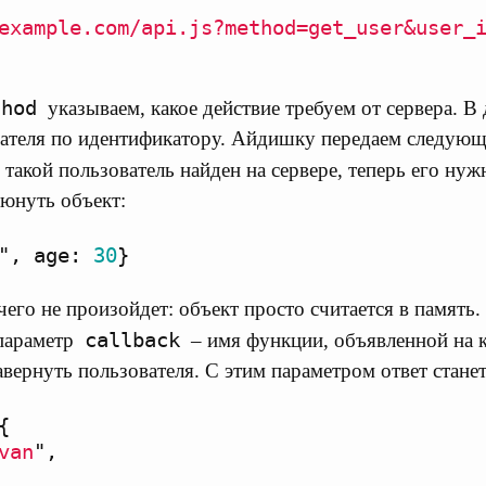
example.com/api.js?method=get_user&user_
thod
указываем, какое действие требуем от сервера. В
вателя по идентификатору. Айдишку передаем следую
 такой пользователь найден на сервере, теперь его нуж
юнуть объект:
"
,
age
:
30
}
ичего не произойдет: объект просто считается в памят
callback
параметр
– имя функции, объявленной на к
вернуть пользователя. С этим параметром ответ стане
{
van
"
,