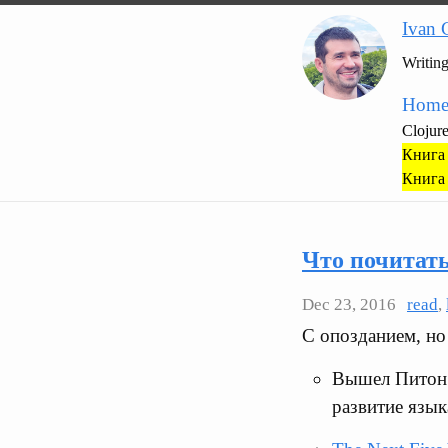
Ivan 
Writin
Hom
Clojur
Книга 
Книга 
Что почитат
Dec 23, 2016
read
,
С опозданием, но 
Вышел Питон
развитие язык