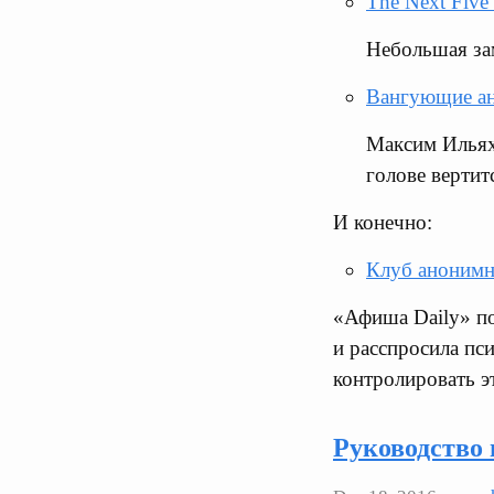
The Next Five 
Небольшая за
Вангующие ан
Максим Ильяхо
голове вертит
И конечно:
Клуб анонимн
«Афиша Daily» по
и расспросила пси
контролировать э
Руководство