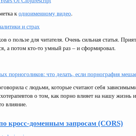
Years Of Clojurescript
метка к
одноименному видео
.
алитики и страх
в о пользе для читателя. Очень сильная статья. Прият
ся, а потом кто-то умный раз – и сформировал.
ых порноголиков: что делать, если порнография меша
говорила с людьми, которые считают себя зависимым
хотерапевтов о том, как порно влияет на нашу жизнь и
то влияние.
 по кросс-доменным запросам (CORS)