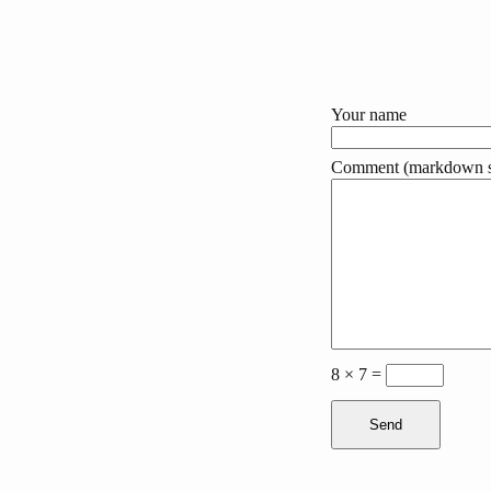
Your name
Comment (markdown s
8 × 7 =
Send