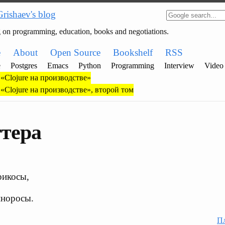
Grishaev's blog
g on programming, education, books and negotiations.
e
About
Open Source
Bookshelf
RSS
e
Postgres
Emacs
Python
Programming
Interview
Video
«Clojure на производстве»
«Clojure на производстве», второй том
тера
рикосы,
иноросы.
Пл