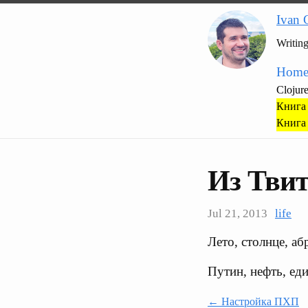
Ivan 
Writin
Hom
Clojur
Книга 
Книга 
Из Твит
Jul 21, 2013
life
Лето, столнце, аб
Путин, нефть, ед
← Настройка ПХП