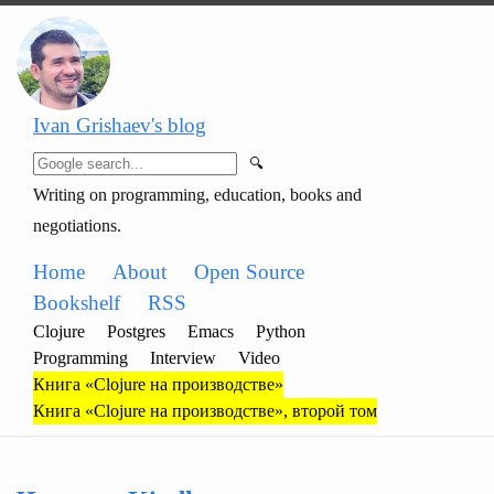
Ivan Grishaev's blog
🔍
Writing on programming, education, books and
negotiations.
Home
About
Open Source
Bookshelf
RSS
Clojure
Postgres
Emacs
Python
Programming
Interview
Video
Книга «Clojure на производстве»
Книга «Clojure на производстве», второй том