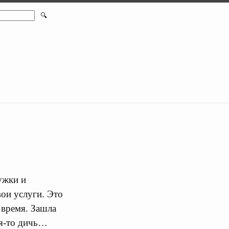
🔍
ужки и
вои услуги. Это
 время. Зашла
ая-то дичь…