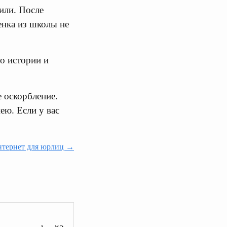
или. После
енка из школы не
о истории и
е оскорбление.
ею. Если у вас
тернет для юрлиц →