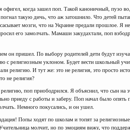
 офигел, когда зашел поп. Такой каноничный, пузо во,
погнал такую дичь, что аж затошнило. Что детей пыта
сасывает мозги, что на Украине предали прошлое. Я не
росил его замолчать. Мамаши закудахтали, поп взбодр
ачем он пришел. По выбору родителей дети будут изуча
рию с религиозным уклоном. Будет вести школьный учит
али религию. И тут же: это не религия, это просто ист
то не религия?
елигию, поп приободрился. Я объяснил, что сын на э
льно приеду с работы и заберу. Поп начал было опять 
олчать. Немного покусались, и он ушел.
адация! Попы ходят по школам и топят за религиозные
 Учительница молчит, но по эмоциям вижу, что поддер