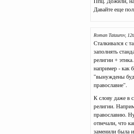
Ппц. Дожили, на
Давайте еще пол
Roman Tataurov, 12t
Сталкивался с та
заполнять станд
религии + этика
например - как 
"вынуждены буде
православие".
К слову даже в 
религии. Наприм
православию. Ну 
отвечали, что к
заменили была и