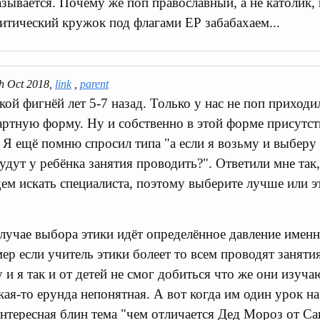
зывается. Почему же поп православный, а не католик,
итический кружок под флагами ЕР забабахаем...
h Oct 2018,
link
,
parent
кой фигнёй лет 5-7 назад. Только у нас не поп приходил
артную форму. Ну и собственно в этой форме присутст
. Я ещё помню спросил типа "а если я возьму и выберу
будут у ребёнка занятия проводить?". Ответили мне так,
м искать специалиста, поэтому выберите лучше или э
случае выбора этики идёт определённое давление именн
ер если учитель этики болеет то всем проводят заняти
и я так и от детей не смог добиться что же они изучаю
акая-то ерунда непонятная. А вот когда им один урок н
нтересная блин тема "чем отличается Дед Мороз от Са