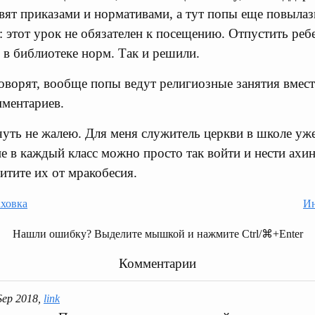
авят приказами и нормативами, а тут попы еще повылаз
: этот урок не обязателен к посещению. Отпустить реб
ь в библиотеке норм. Так и решили.
оворят, вообще попы ведут религиозные занятия вмест
мментариев.
чуть не жалею. Для меня служитель церкви в школе уж
не в каждый класс можно просто так войти и нести ахин
итите их от мракобесия.
ховка
Ин
Нашли ошибку? Выделите мышкой и нажмите Ctrl/⌘+Enter
Комментарии
 Sep 2018,
link