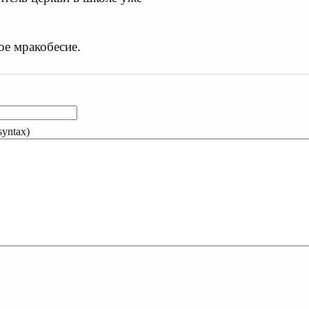
ое мракобесие.
yntax)