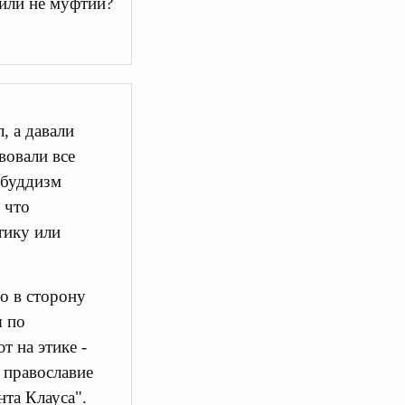
 или не муфтий?
, а давали
вовали все
 буддизм
 что
тику или
о в сторону
я по
т на этике -
а православие
нта Клауса".