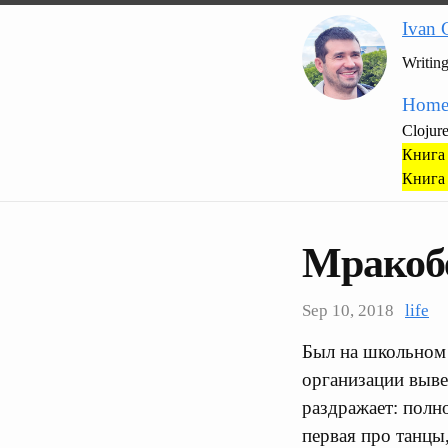
Ivan 
Writin
Hom
Clojur
Книга 
Книга 
Мракоб
Sep 10, 2018
life
Был на школьном 
организации выве
раздражает: полно
первая про танцы