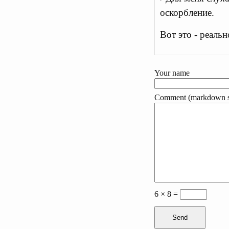
оскорбление.
Вот это - реальн
Your name
Comment (markdown s
6 × 8 =
Send