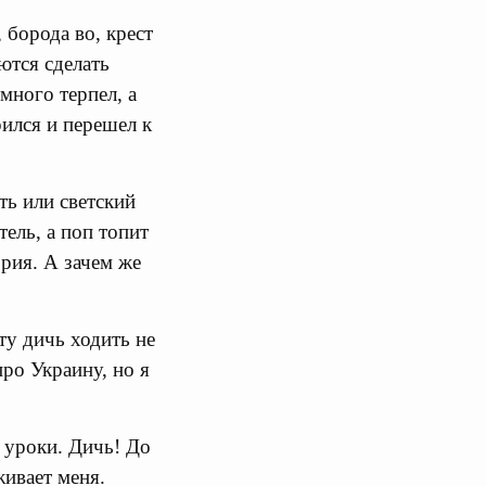
 борода во, крест
ются сделать
много терпел, а
ился и перешел к
ть или светский
ель, а поп топит
ория. А зачем же
ту дичь ходить не
про Украину, но я
 уроки. Дичь! До
живает меня.