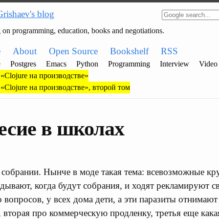
Grishaev's blog
g on programming, education, books and negotiations.
e
About
Open Source
Bookshelf
RSS
e
Postgres
Emacs
Python
Programming
Interview
Video
«Clojure на производстве»
«Clojure на производстве», второй том
есие в школах
собрании. Нынче в моде такая тема: всевозможные кр
дывают, когда будут собрания, и ходят рекламируют с
 вопросов, у всех дома дети, а эти паразиты отнимают
, вторая про коммерческую продленку, третья еще как