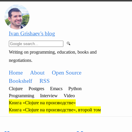
Ivan Grishaev's blog
🔍
Writing on programming, education, books and
negotiations.
Home
About
Open Source
Bookshelf
RSS
Clojure
Postgres
Emacs
Python
Programming
Interview
Video
Книга «Clojure на производстве»
Книга «Clojure на производстве», второй том