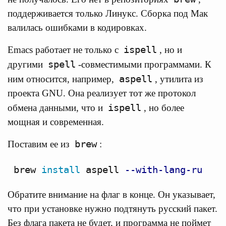
поддерживается только Линукс. Сборка под Мак
валилась ошибками в кодировках.
ispell
Emacs работает не только с
, но и
spell
другими
-совместимыми программами. К
aspell
ним относится, например,
, утилита из
проекта GNU. Она реализует тот же протокол
ispell
обмена данными, что и
, но более
мощная и современная.
brew
Поставим ее из
:
brew 
install 
aspell 
--with-lang-ru
Обратите внимание на флаг в конце. Он указывает,
что при установке нужно подтянуть русский пакет.
Без флага пакета не будет, и программа не поймет