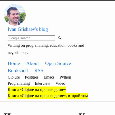
Ivan Grishaev's blog
🔍
Writing on programming, education, books and
negotiations.
Home
About
Open Source
Bookshelf
RSS
Clojure
Postgres
Emacs
Python
Programming
Interview
Video
Книга «Clojure на производстве»
Книга «Clojure на производстве», второй том