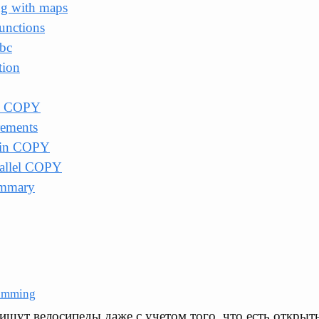
g with maps
unctions
bc
tion
el COPY
ements
ain COPY
rallel COPY
mmary
amming
ишут велосипеды даже с учетом того, что есть открыт