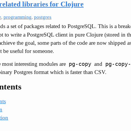
elated libraries for Clojure
e
,
programming
,
postgres
ds a set of packages related to PostgreSQL. This is a bre
t to write a PostgreSQL client in pure Clojure (stored in t
achieve the goal, some parts of the code are now shipped as
 be useful for someone.
pg-copy
pg-copy-
 most interesting modules are
and
binary Postgres format which is faster than CSV.
ntents
nts
n
tion