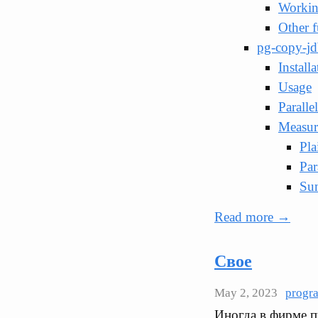
Workin
Other f
pg-copy-jd
Installa
Usage
Parall
Measur
Pl
Pa
Su
Read more →
Свое
May 2, 2023
progr
Иногда в фирме п