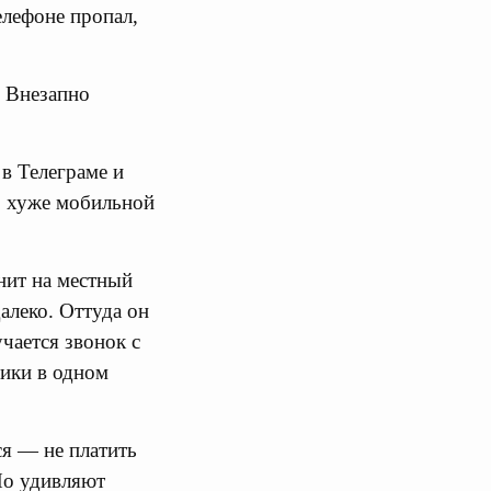
елефоне пропал,
. Внезапно
 в Телеграме и
до хуже мобильной
нит на местный
далеко. Оттуда он
учается звонок с
ники в одном
ся — не платить
Но удивляют