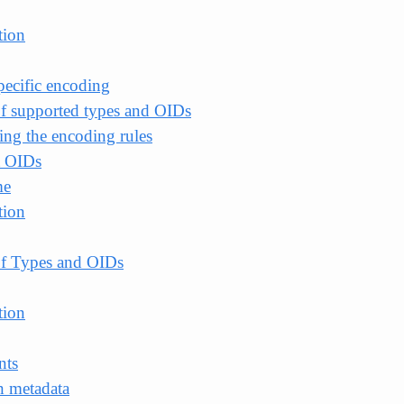
tion
pecific encoding
of supported types and OIDs
ing the encoding rules
t OIDs
me
tion
of Types and OIDs
tion
nts
n metadata