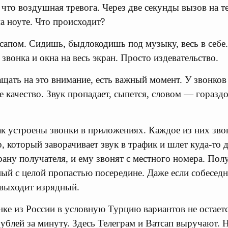
что воздушная тревога. Через две секунды вызов на т
а ноуте. Что происходит?
тсапом. Сидишь, быдлокодишь под музыку, весь в себе
звонка и окна на весь экран. Просто издевательство.
ащать на это внимание, есть важный момент. У звонков
е качество. Звук пропадает, сыпется, словом — гораз
ак устроены звонки в приложениях. Каждое из них зво
, который заворачивает звук в трафик и шлет куда-то 
рану получателя, и ему звонят с местного номера. Пол
ный с целой пропастью посередине. Даже если собесед
 выходит изрядный.
нке из России в условную Турцию вариантов не остает
рублей за минуту. Здесь Телеграм и Ватсап выручают. 