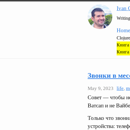
Ivan 
Writin
Hom
Clojur
Книга 
Книга 
Звонки в мес
May 9, 2023
life
,
m
Совет — чтобы не
Ватсап и не Вайбе
Только что звонил
устройства: теле