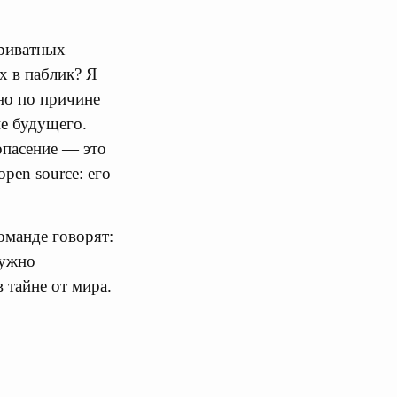
приватных
х в паблик? Я
но по причине
ие будущего.
опасение — это
pen source: его
команде говорят:
нужно
в тайне от мира.