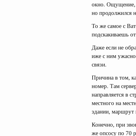
окно. Ощущение, 
но продолжился н
То же самое с Ва
подскакиваешь от 
Даже если не обр
иже с ним ужасно
связи.
Причина в том, к
номер. Там сервер
направляется в ст
местного на мест
здании, маршрут
Конечно, при зво
же опсосу по 70 