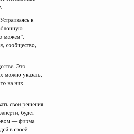
.
Устраиваясь в
шаблонную
о можем”.
я, сообщество,
естве. Это
ях можно указать,
то на них
вать свои решения
заперти, будет
ловом — фирма
дей в своей