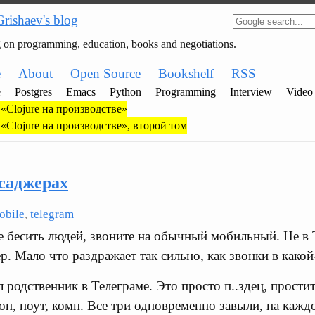
Grishaev's blog
g on programming, education, books and negotiations.
e
About
Open Source
Bookshelf
RSS
e
Postgres
Emacs
Python
Programming
Interview
Video
«Clojure на производстве»
«Clojure на производстве», второй том
саджерах
obile
,
telegram
 бесить людей, звоните на обычный мобильный. Не в Т
р. Мало что раздражает так сильно, как звонки в како
 родственник в Телеграме. Это просто п..здец, простит
фон, ноут, комп. Все три одновременно завыли, на каж