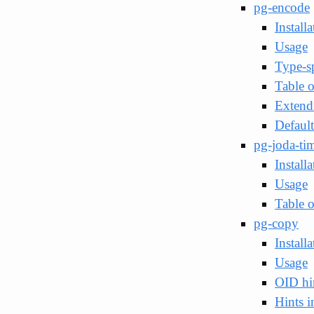
pg-encode
Installa
Usage
Type-s
Table 
Extend
Defaul
pg-joda-ti
Installa
Usage
Table 
pg-copy
Installa
Usage
OID hi
Hints i