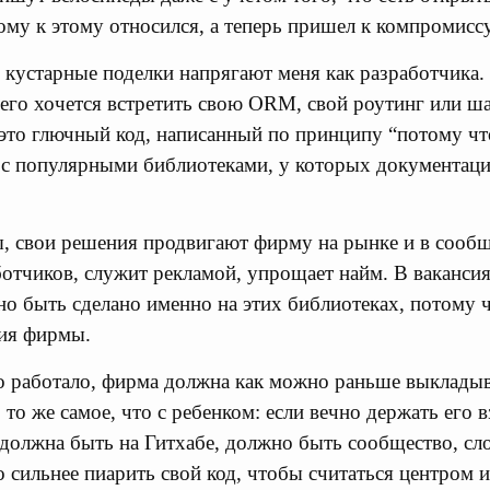
ому к этому относился, а теперь пришел к компромиссу
 кустарные поделки напрягают меня как разработчика. 
его хочется встретить свою ORM, свой роутинг или 
это глючный код, написанный по принципу “потому чт
 с популярными библиотеками, у которых документаци
, свои решения продвигают фирму на рынке и в сообщ
ботчиков, служит рекламой, упрощает найм. В ваканси
но быть сделано именно на этих библиотеках, потому ч
ия фирмы.
о работало, фирма должна как можно раньше выклады
о то же самое, что с ребенком: если вечно держать его в
 должна быть на Гитхабе, должно быть сообщество, с
 сильнее пиарить свой код, чтобы считаться центром и