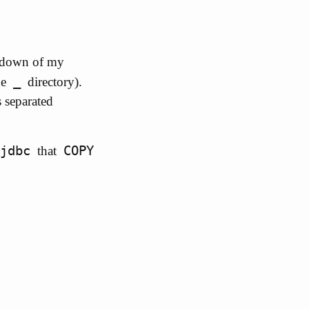
akdown of my
_
he
directory).
 separated
jdbc
COPY
that