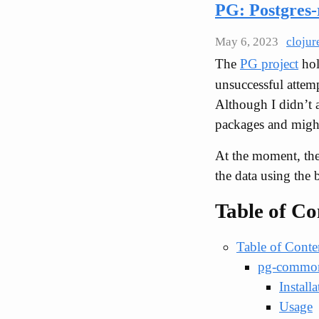
PG: Postgres-r
May 6, 2023
clojur
The
PG project
hol
unsuccessful attemp
Although I didn’t 
packages and might
At the moment, the
the data using the 
Table of Co
Table of Conte
pg-commo
Installa
Usage