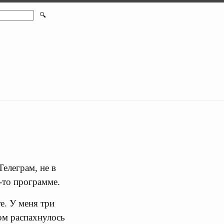
🔍
елеграм, не в
й-то программе.
е. У меня три
дом распахнулось