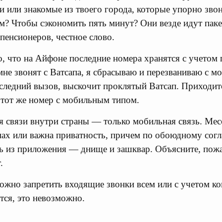
 или знакомые из твоего города, которые упорно звон
м? Чтобы сэкономить пять минут? Они везде идут паке
пенсионеров, честное слово.
о, что на Айфоне последние номера хранятся с учетом
мне звонят с Ватсапа, я сбрасываю и перезваниваю с м
оследний вызов, выскочит проклятый Ватсап. Приходит
а тот же номер с мобильным типом.
для связи внутри страны — только мобильная связь. М
нах или важна приватность, причем по обоюдному согл
ь из приложения — днище и зашквар. Объясните, пожал
.
можно запретить входящие звонки всем или с учетом ко
тся, это невозможно.