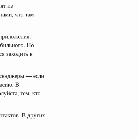
ят из
тами, что там
 приложения.
обильного. Но
ся заходить в
ессенджеры — если
асию. В
уйста, тем, кто
нтактов. В других