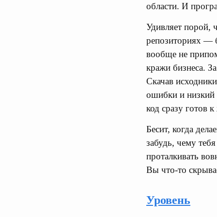
области. И прогр
Удивляет порой, 
репозиториях — б
вообще не припом
кражи бизнеса. З
Скачав исходники
ошибки и низкий у
код сразу готов 
Бесит, когда дела
забудь, чему тебя
проталкивать вовн
Вы что-то скрывае
Уровень