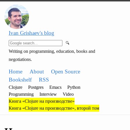
Ivan Grishaev's blog
🔍
Writing on programming, education, books and
negotiations.
Home
About
Open Source
Bookshelf
RSS
Clojure
Postgres
Emacs
Python
Programming
Interview
Video
Книга «Clojure на производстве»
Книга «Clojure на производстве», второй том