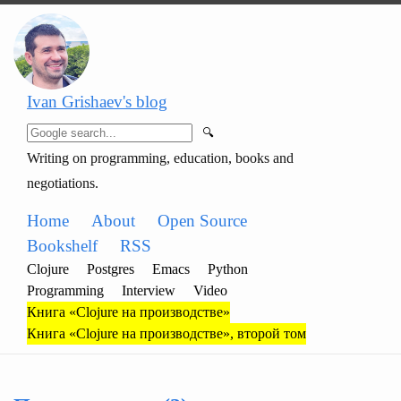
Ivan Grishaev's blog
🔍
Writing on programming, education, books and
negotiations.
Home
About
Open Source
Bookshelf
RSS
Clojure
Postgres
Emacs
Python
Programming
Interview
Video
Книга «Clojure на производстве»
Книга «Clojure на производстве», второй том