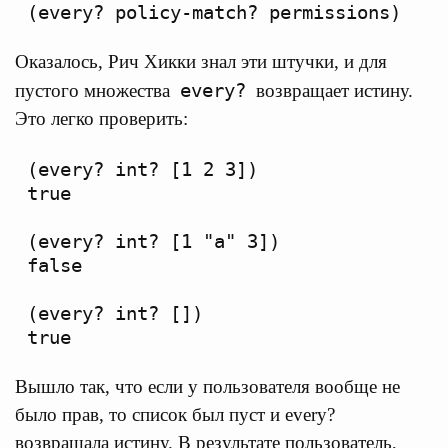
Оказалось, Рич Хикки знал эти штучки, и для
every?
пустого множества
возвращает истину.
Это легко проверить:
(every? int? [1 2 3])

true

(every? int? [1 "a" 3])

false

(every? int? [])

Вышло так, что если у пользователя вообще не
было прав, то список был пуст и every?
возвращала истину. В результате пользователь,