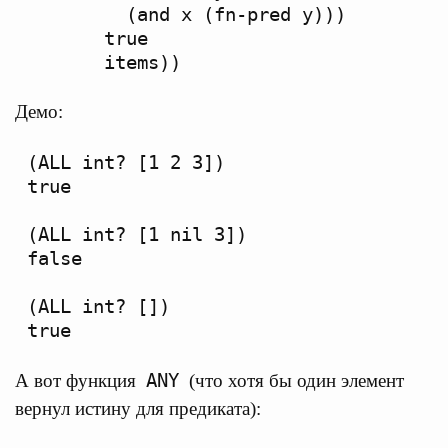
         (and x (fn-pred y)))

       true

Демо:
(ALL int? [1 2 3])

true

(ALL int? [1 nil 3])

false

(ALL int? [])

ANY
А вот функция
(что хотя бы один элемент
вернул истину для предиката):