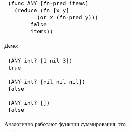
(func ANY [fn-pred items]

  (reduce (fn [x y]

         (or x (fn-pred y)))

       false

Демо:
(ANY int? [1 nil 3])

true

(ANY int? [nil nil nil])

false

(ANY int? [])

Аналогично работают функции суммирования: это