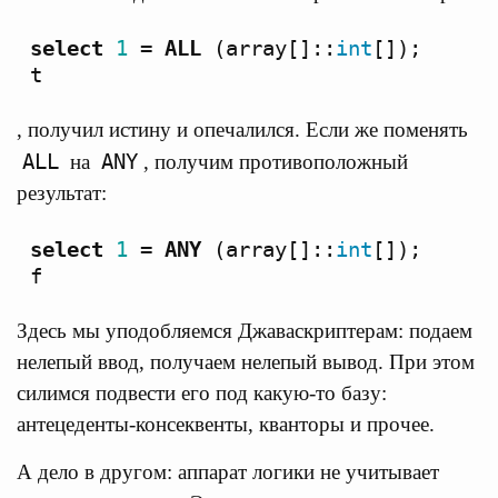
select
1
=
ALL
(
array
[]::
int
[]);
t
, получил истину и опечалился. Если же поменять
ALL
ANY
на
, получим противоположный
результат:
select
1
=
ANY
(
array
[]::
int
[]);
f
Здесь мы уподобляемся Джаваскриптерам: подаем
нелепый ввод, получаем нелепый вывод. При этом
силимся подвести его под какую-то базу:
антецеденты-консеквенты, кванторы и прочее.
А дело в другом: аппарат логики не учитывает