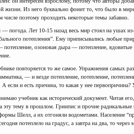
лен: он интересен взрослому, потому что авторы доба
ой жизни. Из него буквально фонит то, что было в мир
ом числе поэтому проходить некоторые темы забавно.
 — погода. Лет 10-15 назад весь мир стоял на ушах из-
бального потепления”. Ему приписывались любые при
 потепление, озоновая дыра — потепление, ядовитые 
ние.
чебнике повторяется то же самое. Упражнения самых 
рамматика, — и везде потепление, потепление, потепле
 А если и есть причина, то какая у нее первопричина? 
нимаю учебник как исторический документ. Читая его,
 эту тему в прошлом. Гринпис и прочие радикальные
ормы Шелл, а их отгоняли водометами. Население “п
егодня потеплело на градус, а завтра на два, то через 