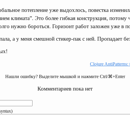
обальное потепление уже выдохлось, повестка изменила
нием климата”. Это более гибкая конструкция, потому 
долго нужно бороться. Горизонт работ заложен уже в по
пала, а у меня смешной стикер-пак с ней. Пропадает без
ых!
Clojure AntiPatterns:
Нашли ошибку? Выделите мышкой и нажмите Ctrl/⌘+Enter
Комментариев пока нет
yntax)