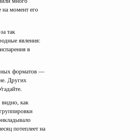
вили много
е на момент его
за так
родные явления:
испарения в
разных форматов —
ние. Других
Угадайте.
 видно, как
 группировки
рикладывало
месяц потеплеет на