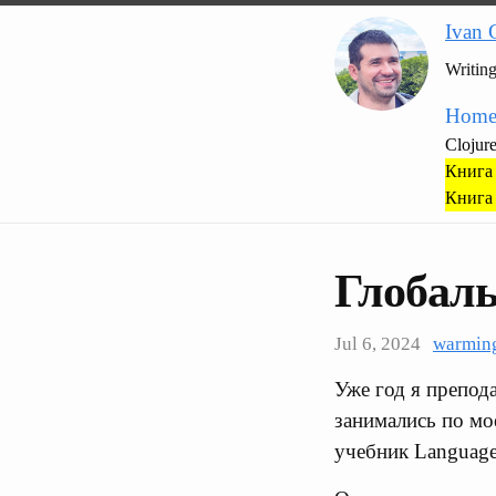
Ivan 
Writin
Hom
Clojur
Книга 
Книга 
Глобаль
Jul 6, 2024
warmin
Уже год я препод
занимались по мо
учебник Language 