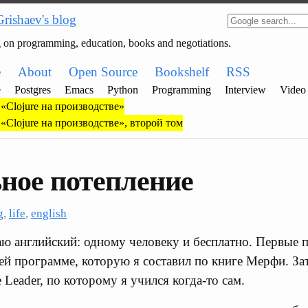
Grishaev's blog
g on programming, education, books and negotiations.
e
About
Open Source
Bookshelf
RSS
e
Postgres
Emacs
Python
Programming
Interview
Video
«Clojure на производстве»
«Clojure на производстве», второй том
ное потепление
g
,
life
,
english
аю английский: одному человеку и бесплатно. Первые 
ей программе, которую я составил по книге Мерфи. За
Leader, по которому я учился когда-то сам.