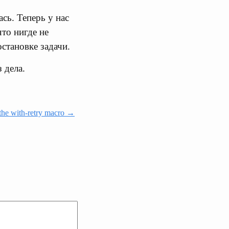
сь. Теперь у нас
что нигде не
становке задачи.
 дела.
 the with-retry macro →