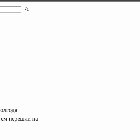
🔍
полгода
тем перешли на