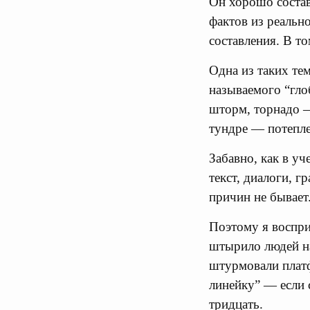
Он хорошо состав
фактов из реальн
составления. В т
Одна из таких тем
называемого “гло
шторм, торнадо —
тундре — потепле
Забавно, как в у
текст, диалоги, г
причин не бывает.
Поэтому я воспри
штырило людей на
штурмовали платф
линейку” — если с
тридцать.