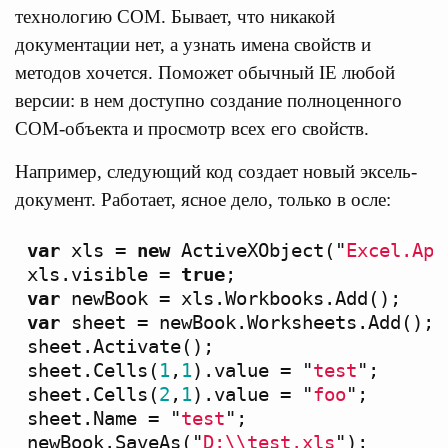
технологию СOM. Бывает, что никакой
документации нет, а узнать имена свойств и
методов хочется. Поможет обычный IE любой
версии: в нем доступно создание полноценного
COM-объекта и просмотр всех его свойств.
Например, следующий код создает новый эксель-
документ. Работает, ясное дело, только в осле:
var
xls
=
new
ActiveXObject
(
"
Excel.App
xls
.
visible
=
true
;
var
newBook
=
xls
.
Workbooks
.
Add
();
var
sheet
=
newBook
.
Worksheets
.
Add
();
sheet
.
Activate
();
sheet
.
Cells
(
1
,
1
).
value
=
"
test
"
;
sheet
.
Cells
(
2
,
1
).
value
=
"
foo
"
;
sheet
.
Name
=
"
test
"
;
newBook
.
SaveAs
(
"
D:
\\
test.xls
"
);