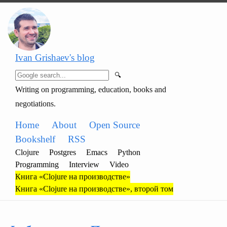
Ivan Grishaev's blog
🔍
Writing on programming, education, books and
negotiations.
Home
About
Open Source
Bookshelf
RSS
Clojure
Postgres
Emacs
Python
Programming
Interview
Video
Книга «Clojure на производстве»
Книга «Clojure на производстве», второй том