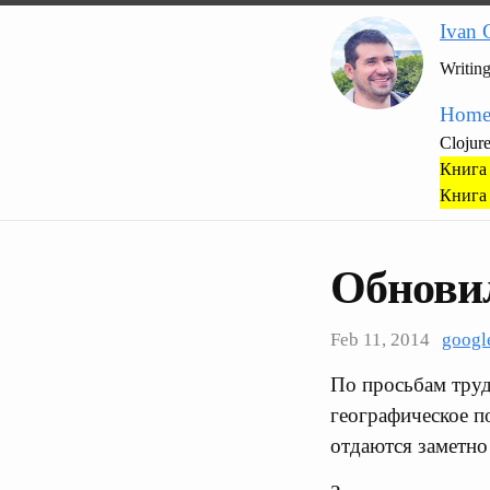
Ivan 
Writin
Hom
Clojur
Книга 
Книга 
Обнови
Feb 11, 2014
googl
По просьбам тру
географическое п
отдаются заметно