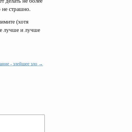
т делать не более
 не страшно.
имите (хотя
се лучше и лучше
ние - злейшее зло →