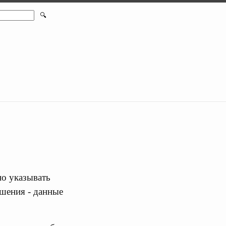
🔍
но указывать
чшения - данные