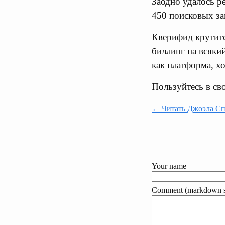
Заодно удалось р
450 поисковых за
Кверифид крутитс
биллинг на всяки
как платформа, хо
Пользуйтесь в сво
← Читать Джоэла Спо
Your name
Comment (markdown s