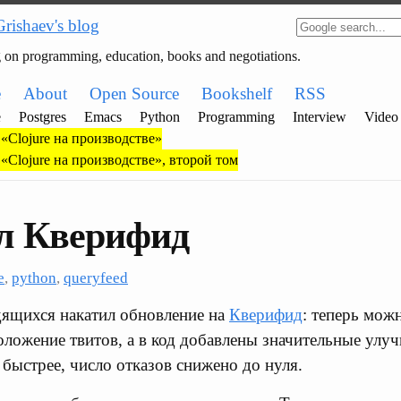
Grishaev's blog
g on programming, education, books and negotiations.
e
About
Open Source
Bookshelf
RSS
e
Postgres
Emacs
Python
Programming
Interview
Video
«Clojure на производстве»
«Clojure на производстве», второй том
л Кверифид
e
,
python
,
queryfeed
дящихся накатил обновление на
Кверифид
: теперь мож
оложение твитов, а в код добавлены значительные улу
 быстрее, число отказов снижено до нуля.