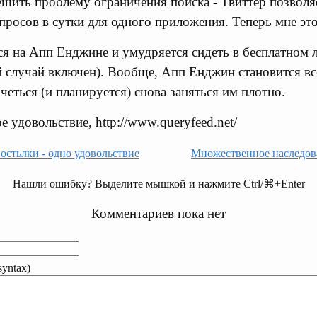
ешить проблему ограничения поиска - Твиттер позволяе
просов в сутки для одного приложения. Теперь мне это
я на Апп Енджине и умудряется сидеть в бесплатном л
й случай включен). Вообще, Апп Енджин становится в
четься (и планируется) снова заняться им плотно.
е удовольствие, http://www.queryfeed.net/
стьлки - одно удовольствие
Множественное наследова
Нашли ошибку? Выделите мышкой и нажмите Ctrl/⌘+Enter
Комментариев пока нет
yntax)