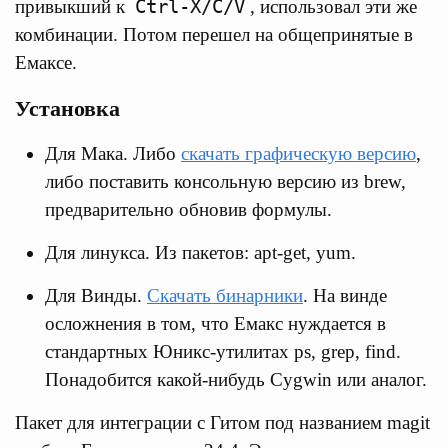
Ctrl-X/C/V
привыкший к
, использовал эти же
комбинации. Потом перешел на общепринятые в
Емаксе.
Установка
Для Мака. Либо
скачать графическую версию
,
либо поставить консольную версию из brew,
предварительно обновив формулы.
Для линукса. Из пакетов: apt-get, yum.
Для Винды.
Скачать бинарники
. На винде
осложнения в том, что Емакс нуждается в
стандартных Юникс-утилитах ps, grep, find.
Понадобится какой-нибудь Cygwin или аналог.
Пакет для интеграции с Гитом под названием magit