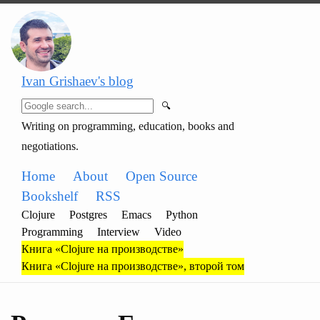
Ivan Grishaev's blog
🔍
Writing on programming, education, books and
negotiations.
Home
About
Open Source
Bookshelf
RSS
Clojure
Postgres
Emacs
Python
Programming
Interview
Video
Книга «Clojure на производстве»
Книга «Clojure на производстве», второй том