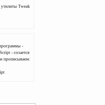
ю утилиты Tweak
программы -
ript - созается
 и прописываем:
ipt