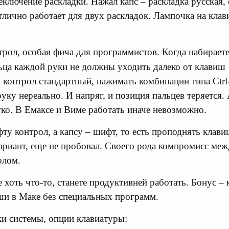
еключение раскладки. Нажал капс – раскладка русская,
тлично работает для двух раскладок. Лампочка на кла
трол, особая фича для программистов. Когда набираете
ьца каждой руки не должны уходить далеко от клавиш
 контрол стандартный, нажимать комбинации типа Ctrl
уку нереально. И напряг, и позиция пальцев теряется. 
гко. В Емаксе и Виме работать иначе невозможно.
ту контрол, а капсу – шифт, то есть проподнять клави
ариант, еще не пробовал. Своего рода компромисс ме
олом.
 хоть что-то, станете продуктивней работать. Бонус – 
и в Маке без специальных программ.
и системы, опции клавиатуры: