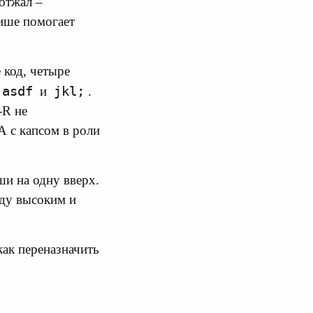
 отжал –
више помогает
 код, четыре
asdf
jkl;
и
.
-R не
А с капсом в роли
ши на одну вверх.
жду высоким и
как переназначить