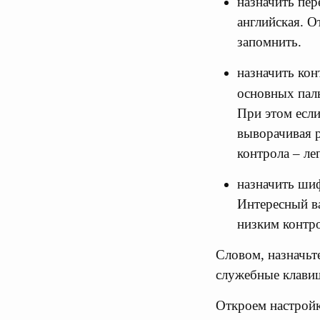
назначить пер
английская. О
запомнить.
назначить кон
основных пал
При этом если
выворачивая р
контрола – ле
назначить шиф
Интересный в
низким контр
Словом, назначьте
служебные клавиш
Откроем настройк