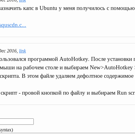
азначить капс в Ubuntu у меня получилось с помощь
squscdn.c...
Dec 2016,
link
ользовался программой AutoHotkey. После установки 
мыши на рабочем столе и выбираем New>AutoHotkey Sc
скрипта. В этом файле удаляем дефолтное содержимое
 скрипт - провой кнопкой по файлу и выбираем Run scr
yntax)