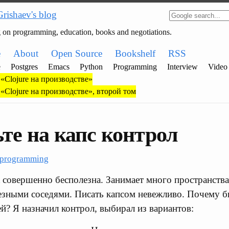
Grishaev's blog
g on programming, education, books and negotiations.
e
About
Open Source
Bookshelf
RSS
e
Postgres
Emacs
Python
Programming
Interview
Video
«Clojure на производстве»
«Clojure на производстве», второй том
те на капс контрол
programming
 совершенно бесполезна. Занимает много пространства,
зными соседями. Писать капсом невежливо. Почему бы
? Я назначил контрол, выбирал из вариантов: