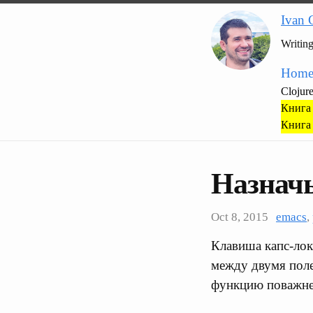
Ivan 
Writin
Hom
Clojur
Книга 
Книга 
Назначь
Oct 8, 2015
emacs
,
Клавиша капс-лок
между двумя поле
функцию поважней