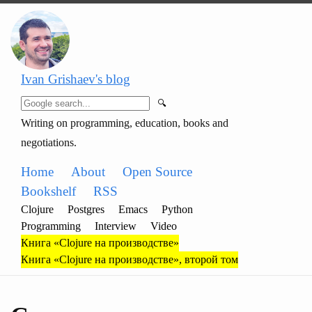
Ivan Grishaev's blog
🔍
Writing on programming, education, books and
negotiations.
Home
About
Open Source
Bookshelf
RSS
Clojure
Postgres
Emacs
Python
Programming
Interview
Video
Книга «Clojure на производстве»
Книга «Clojure на производстве», второй том