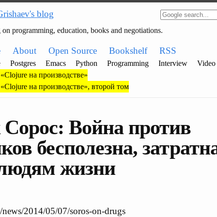
Grishaev's blog
g on programming, education, books and negotiations.
e
About
Open Source
Bookshelf
RSS
e
Postgres
Emacs
Python
Programming
Interview
Video
«Clojure на производстве»
«Clojure на производстве», второй том
Сорос: Война против
ков бесполезна, затратн
 людям жизни
m/news/2014/05/07/soros-on-drugs