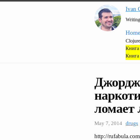
Ivan 
Writin
Hom
Clojur
Книга 
Книга 
Джордж 
наркоти
ломает
May 7, 2014
drugs
http://rufabula.co