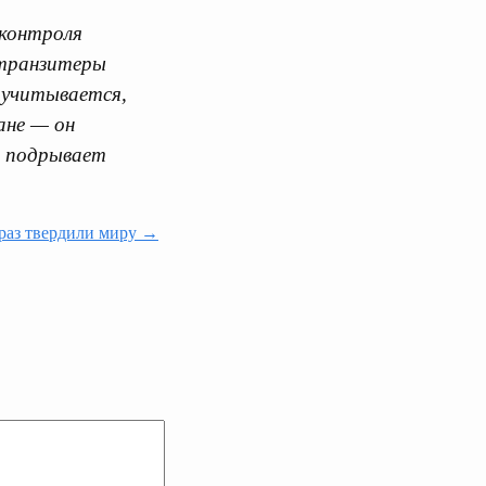
„контроля
-транзитеры
 учитывается,
ане — он
, подрывает
 раз твердили миру →