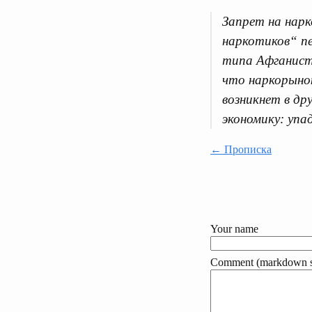
Запрет на нарк
наркотиков“ п
типа Афганист
что наркорынок
возникнет в др
экономику: упа
← Прописка
Your name
Comment (markdown s