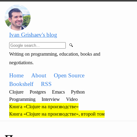
Ivan Grishaev's blog
🔍
Writing on programming, education, books and
negotiations.
Home
About
Open Source
Bookshelf
RSS
Clojure
Postgres
Emacs
Python
Programming
Interview
Video
Книга «Clojure на производстве»
Книга «Clojure на производстве», второй том