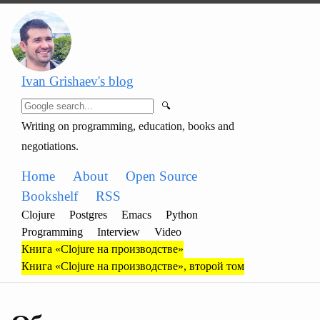
Ivan Grishaev's blog
🔍
Writing on programming, education, books and
negotiations.
Home
About
Open Source
Bookshelf
RSS
Clojure
Postgres
Emacs
Python
Programming
Interview
Video
Книга «Clojure на производстве»
Книга «Clojure на производстве», второй том