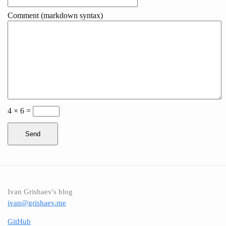
Comment (markdown syntax)
4 × 6 =
Send
Ivan Grishaev's blog
ivan@grishaev.me
GitHub