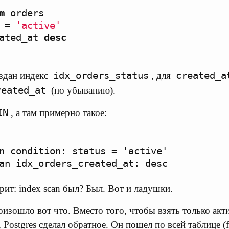
m
orders
=
'active'
ated_at
desc
idx_orders_status
created_a
оздан индекс
, для
reated_at
(по убыванию).
IN
, а там примерно такое:
n condition: status = 'active'

рит: index scan был? Был. Вот и ладушки.
оизошло вот что. Вместо того, чтобы взять только акт
 Postgres сделал обратное. Он пошел по всей таблице (fu