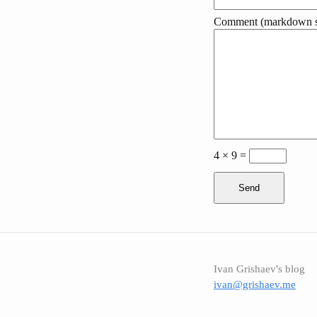
Comment (markdown s
4 × 9 =
Send
Ivan Grishaev's blog
ivan@grishaev.me