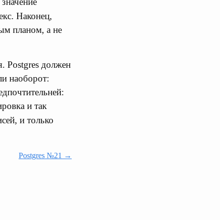
и значение
екс. Наконец,
ым планом, а не
. Postgres должен
ли наоборот:
редпочтительней:
ировка и так
сей, и только
Postgres №21 →