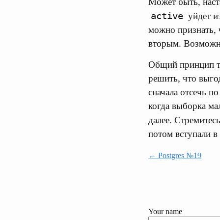
Может быть, наст
active
уйдет из
можно признать, 
вторым. Возможны
Общий принцип та
решить, что выго
сначала отсечь п
когда выборка ма
далее. Стремитес
потом вступали в
← Postgres №19
Your name