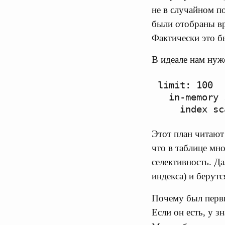
не в случайном по
были отобраны вру
Фактически это бы
В идеале нам нуж
limit: 100

  in-memory 
Этот план читают 
что в таблице мн
селективность. Да
индекса) и берутс
Почему был первы
Если он есть, у з