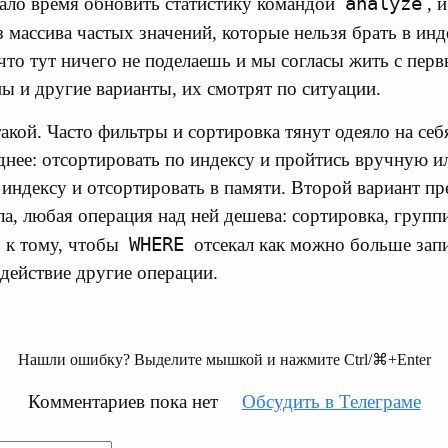
analyze
ало время обновить статистику командой
, 
 массива частых значений, которые нельзя брать в инд
что тут ничего не поделаешь и мы согласы жить с перв
 и другие варианты, их смотрят по ситуации.
кой. Часто фильтры и сортировка тянут одеяло на себя
днее: отсортировать по индексу и пройтись вручную и
о индексу и отсортировать в памяти. Второй вариант п
ла, любая операция над ней дешева: сортировка, групп
WHERE
ь к тому, чтобы
отсекал как можно больше запи
 действие другие операции.
Нашли ошибку? Выделите мышкой и нажмите Ctrl/⌘+Enter
Комментариев пока нет
Обсудить в Телеграме