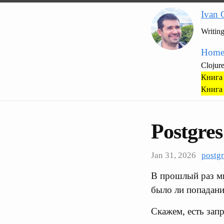
Ivan 
Writin
Hom
Clojur
Книга 
Книга 
Postgre
Jan 31, 2026
postgr
В прошлый раз мы
было ли попадание
Скажем, есть зап