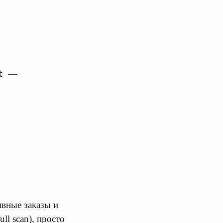
t
—
ивные заказы и
ll scan), просто