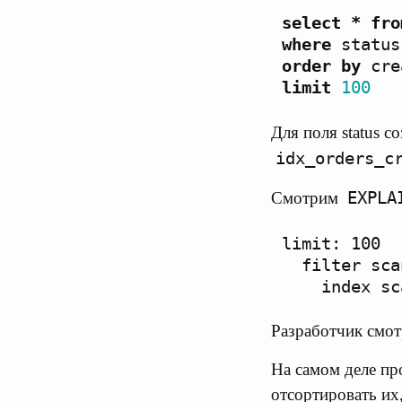
select
*
fro
where
status
order
by
cre
limit
100
Для поля status с
idx_orders_c
EXPLA
Смотрим
limit: 100

  filter sca
Разработчик смот
На самом деле пр
отсортировать их,