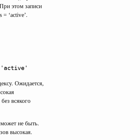
. При этом записи
= ‘active’.
дексу. Ожидается,
ысокая
 без всякого
может не быть.
азов высокая.