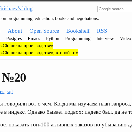
Grishaev's blog
g on programming, education, books and negotiations.
e
About
Open Source
Bookshelf
RSS
e
Postgres
Emacs
Python
Programming
Interview
Video
«Clojure на производстве»
«Clojure на производстве», второй том
s №20
es
,
sql
 говорили вот о чем. Когда мы изучаем план запроса,
 в индекс. Однако бывает подвох: индекс был, да не т
рос: показать топ-100 активных заказов по убыванию д