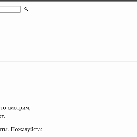
🔍
 то смотрим,
от.
аты. Пожалуйста: