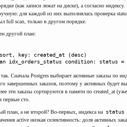
рядке (как записи лежат на диске), а согласно индексу
чную: для каждой из них выполнялась проверка status 
л full scan, только в другом порядке.
ен другой план:
sort, key: created_at (desc)

так. Сначала Postgres выбирает активные заказы по ин
ого завершенных заказов, поэтому у активных будет в
лее эти заказы сортируются в памяти по created_at (уже
я первые сто.
status
й план, а не второй? Во-первых, индекса на
начения active низкая селективность: доля активных зак