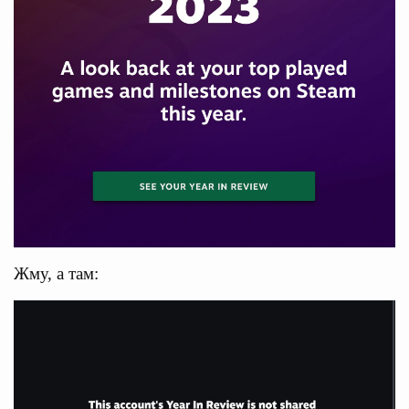
Жму, а там: