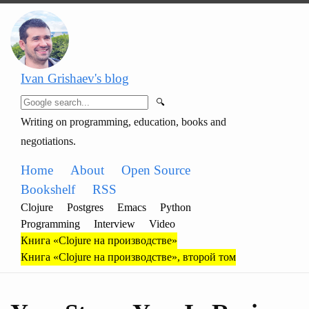
Ivan Grishaev's blog
🔍
Writing on programming, education, books and
negotiations.
Home
About
Open Source
Bookshelf
RSS
Clojure
Postgres
Emacs
Python
Programming
Interview
Video
Книга «Clojure на производстве»
Книга «Clojure на производстве», второй том