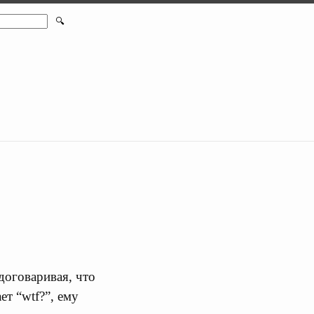
🔍
договаривая, что
ет “wtf?”, ему