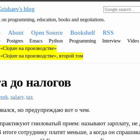
Grishaev's blog
g on programming, education, books and negotiations.
e
About
Open Source
Bookshelf
RSS
e
Postgres
Emacs
Python
Programming
Interview
Video
«Clojure на производстве»
«Clojure на производстве», второй том
а до налогов
ork
,
salary
,
tax
ивался, но предупреждаю вот о чем.
рактикуют гниловатый прием: называют зарплату, не 
 итоге сотруднику платят меньше, а когда он спрашива