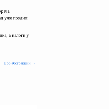
Врача
ад уже поздно:
ка, а налоги у
Про абстракции →