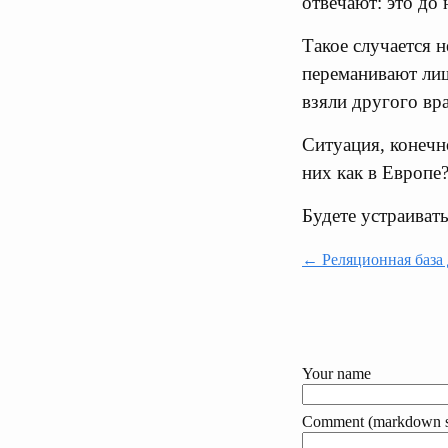
отвечают: это до
Такое случается н
переманивают лиш
взяли другого вра
Ситуация, конечн
них как в Европе
Будете устраиват
← Реляционная база
Your name
Comment (markdown s