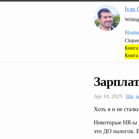
Ivan 
Writin
Hom
Clojur
Книга 
Книга 
Зарплат
Apr 10, 2025
life
,
w
Хоть я и не сталк
Некоторые HR-ы п
это ДО налогов. В