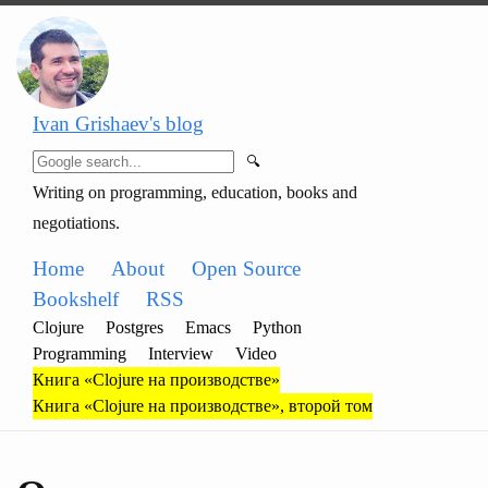
Ivan Grishaev's blog
🔍
Writing on programming, education, books and
negotiations.
Home
About
Open Source
Bookshelf
RSS
Clojure
Postgres
Emacs
Python
Programming
Interview
Video
Книга «Clojure на производстве»
Книга «Clojure на производстве», второй том