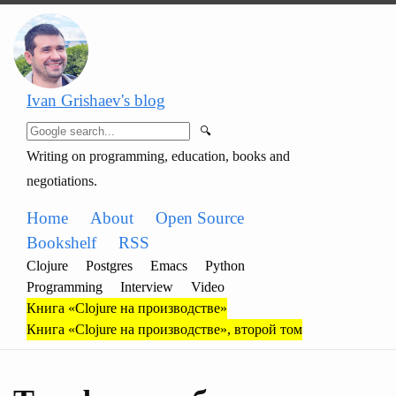
Ivan Grishaev's blog
🔍
Writing on programming, education, books and
negotiations.
Home
About
Open Source
Bookshelf
RSS
Clojure
Postgres
Emacs
Python
Programming
Interview
Video
Книга «Clojure на производстве»
Книга «Clojure на производстве», второй том