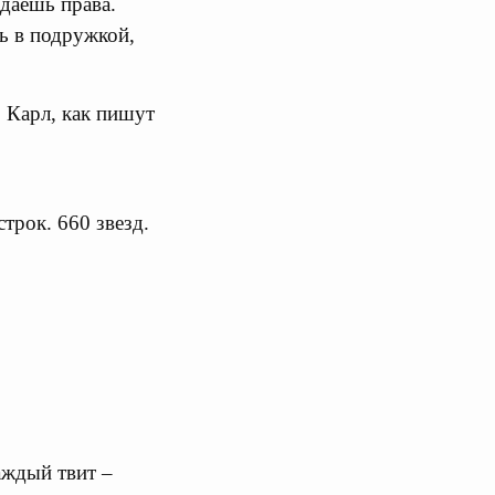
даешь права.
сь в подружкой,
, Карл, как пишут
строк. 660 звезд.
аждый твит –