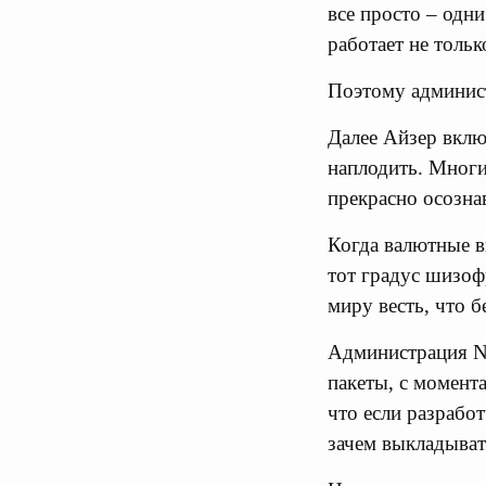
все просто – одн
работает не тольк
Поэтому админис
Далее Айзер вклю
наплодить. Многи
прекрасно осозна
Когда валютные в
тот градус шизоф
миру весть, что б
Администрация NP
пакеты, с момент
что если разработ
зачем выкладыват