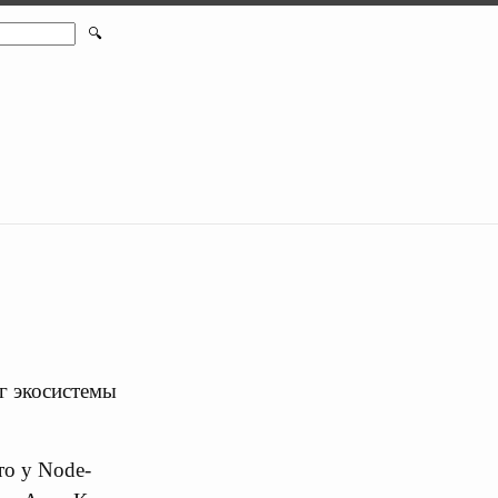
🔍
уг экосистемы
то у Node-