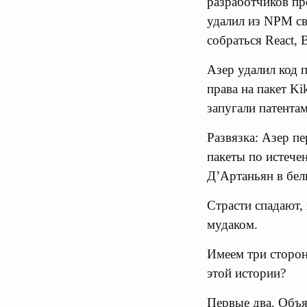
разработчиков пр
удалил из NPM сво
собраться React, B
Азер удалил код 
права на пакет K
запугали патента
Развязка: Азер п
пакеты по истечен
Д’Артаньян в бел
Страсти спадают, 
мудаком.
Имеем три сторон
этой истории?
Первые два. Объя