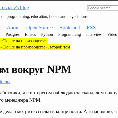
Grishaev's blog
g on programming, education, books and negotiations.
e
About
Open Source
Bookshelf
RSS
e
Postgres
Emacs
Python
Programming
Interview
Video
«Clojure на производстве»
«Clojure на производстве», второй том
зм вокруг NPM
idiots
работчики, я с интересом наблюдаю за скандалом вокр
ого менеджера NPM.
е дела, смотрите ссылки в конце поста. А я напомню, ч