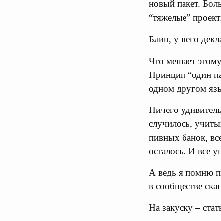
новый пакет. Бол
“тяжелые” проект
Блин, у него дек
Что мешает этому
Принцип “один пак
одном другом язы
Ничего удивитель
случилось, учиты
пивных банок, вс
осталось. И все у
А ведь я помню по
в сообществе ска
На закуску – ста