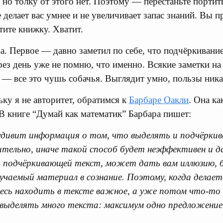
но толку от этого нет. Поэтому — перестаньте портит
делает вас умнее и не увеличивает запас знаний. Вы п
ите книжку. Хватит.
а. Первое — давно заметил по себе, что подчёркивание
рез день уже не помню, что именно. Всякие заметки на
 все это чушь собачья. Выглядит умно, пользы ника
ку я не авторитет, обратимся к
Барбаре Оакли
. Она ка
В книге “Думай как математик” Барбара пишет:
 удивит информация о том, что выделять и подчёрки
ельно, иначе такой способ будет неэффективен и д
, подчёркивающей текст, может дать вам иллюзию, 
учаемый материал в сознание. Поэтому, когда делает
тесь находить в тексте важное, а уже потом что-то
выделять много текста: максимум одно предложение