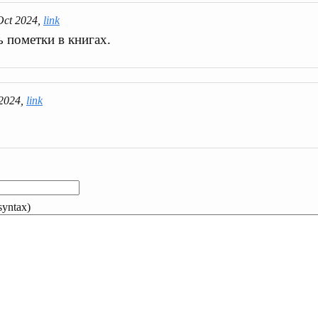
 Oct 2024,
link
 пометки в книгах.
 2024,
link
yntax)