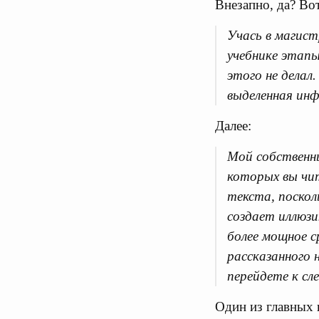
Внезапно, да? Во
Учась в магист
учебнике этапы
этого не делал
выделенная инф
Далее:
Мой собственны
которых вы чит
текста, поскол
создает иллюз
более мощное 
рассказанного 
перейдете к сл
Один из главных 