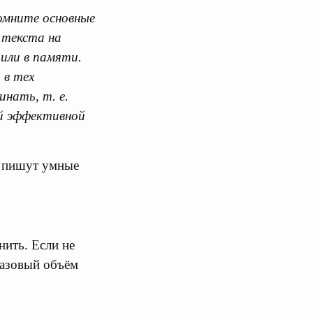
омните основные
 текста на
пили в памяти.
 в тех
инать, т. е.
ей эффективной
о пишут умные
ить. Если не
разовый объём