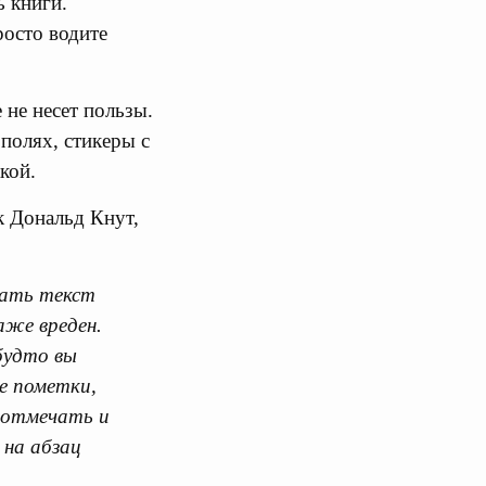
ь книги.
росто водите
 не несет пользы.
 полях, стикеры с
кой.
к Дональд Кнут,
вать текст
аже вреден.
будто вы
е пометки,
 отмечать и
 на абзац