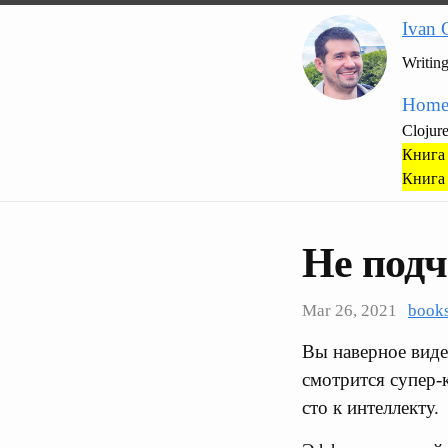
Ivan 
Writin
Hom
Clojur
Книга 
Книга 
Не подч
Mar 26, 2021
book
Вы наверное виде
смотрится супер-
сто к интеллекту.