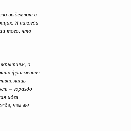
вно выделяют в
ацах. Я никогда
тии того, что
открытиям, о
елять фрагменты
ствие лишь
ст – гораздо
ая идея
жде, чем вы