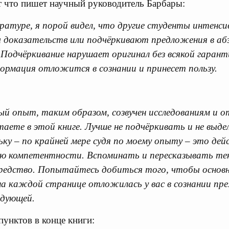
т что пишет научный руководитель Барбары:
ратуре, я порой видел, что другие студенты интенси
 доказательств или подчёркивают предложения в абз
. Подчёркивание нарушает оригинал без всякой гаран
ормация отложится в сознании и принесет пользу.
й опыт, таким образом, созвучен исследованиям и 
аете в этой книге. Лучше не подчёркивать и не выд
ьку – по крайней мере судя по моему опыту – это дей
ию компетентности. Вспоминать и пересказывать тек
средство. Попытайтесь добиться того, чтобы основн
на каждой странице отложилась у вас в сознании пре
едующей.
пунктов в конце книги: