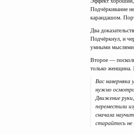
Эффект хороший, 
Подчёркивание не 
карандашом. Порт
Два доказательств
Подчёркнул, и че
умными мыслями —
Второе — посколь
только женщина. 
Вас наверняка
нужно осмотрит
Движение руки
переместили из
сначала научи
старайтесь не 