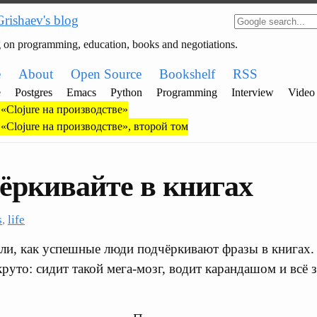
Grishaev's blog
g on programming, education, books and negotiations.
e
About
Open Source
Bookshelf
RSS
e
Postgres
Emacs
Python
Programming
Interview
Video
«Clojure на производстве»
«Clojure на производстве», второй том
ёркивайте в книгах
s
,
life
ли, как успешные люди подчёркивают фразы в книгах.
круто: сидит такой мега-мозг, водит карандашом и всё