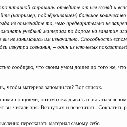
прочитанной страницы отведите от нее взгляд и всп
яйте (например, подчёркиванием) большое количество
огда не отмечайте то, чего предварительно не закре
минать учебный материал по дороге на занятия или
е вы не занимались им изначально. Способность вспом
деи изнутри сознания, – один из ключевых показател
стью сообщаю, что своим умом дошел до того же, чт
ать, чтобы материал запомнился? Вот список.
ьшими порциями, потом откладывать и пытаться вспомн
ит вы читали зря. Вернуться и перечитать. Сократить 
ысленно пересказать материал самому себе.