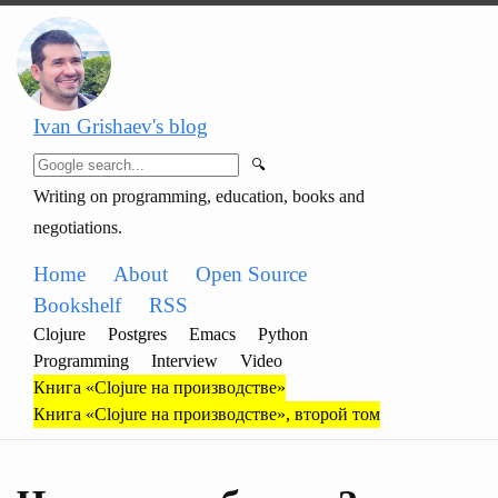
Ivan Grishaev's blog
🔍
Writing on programming, education, books and
negotiations.
Home
About
Open Source
Bookshelf
RSS
Clojure
Postgres
Emacs
Python
Programming
Interview
Video
Книга «Clojure на производстве»
Книга «Clojure на производстве», второй том