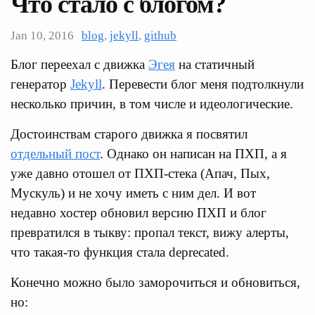
Что стало с блогом?
Jan 10, 2016
blog
,
jekyll
,
github
Блог переехал с движка
Эгея
на статичный
генератор
Jekyll
. Перевести блог меня подтолкнули
несколько причин, в том числе и идеологические.
Достоинствам старого движка я посвятил
отдельный пост
. Однако он написан на ПХП, а я
уже давно отошел от ПХП-стека (Апач, Пых,
Мускуль) и не хочу иметь с ним дел. И вот
недавно хостер обновил версию ПХП и блог
превратился в тыкву: пропал текст, вижу алерты,
что такая-то функция стала deprecated.
Конечно можно было заморочиться и обновиться,
но: