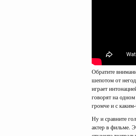
Обратите внимание
шепотом от негод
играет интонацией
говорят на одном
громче и с каким
Ну и сравните гол
актер в фильме. Э
студента театрал