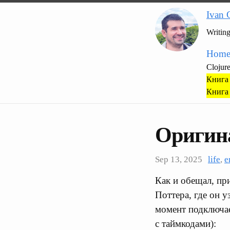
Ivan 
Writin
Hom
Clojur
Книга 
Книга 
Оригина
Sep 13, 2025
life
,
e
Как и обещал, пр
Поттера, где он у
момент подключае
с таймкодами):