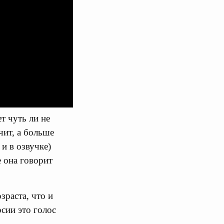
т чуть ли не
чит, а больше
 и в озвучке)
е она говорит
зраста, что и
рсии это голос