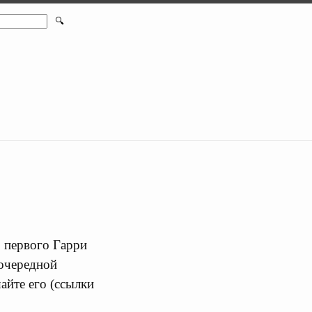
🔍
з первого Гарри
 очередной
айте его (ссылки