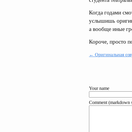
Когда годами смо
услышишь оригина
а вообще иные гр
Короче, просто по
← Оригинальная озву
Your name
Comment (markdown s