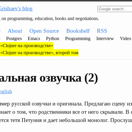
Grishaev's blog
g on programming, education, books and negotiations.
e
About
Open Source
Bookshelf
RSS
e
Postgres
Emacs
Python
Programming
Interview
Video
«Clojure на производстве»
«Clojure на производстве», второй том
льная озвучка (2)
nglish
имер русской озвучки и оригинала. Предлагаю сцену и
знает о том, что родственники все от него скрывали. В
тся тетя Петуния и дает небольшой монолог. Прослуш