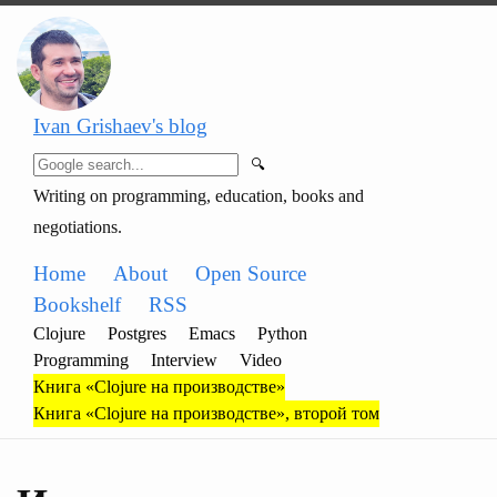
Ivan Grishaev's blog
🔍
Writing on programming, education, books and
negotiations.
Home
About
Open Source
Bookshelf
RSS
Clojure
Postgres
Emacs
Python
Programming
Interview
Video
Книга «Clojure на производстве»
Книга «Clojure на производстве», второй том