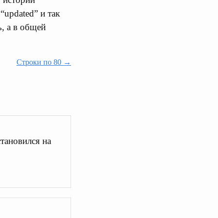
 “updated” и так
ь, а в общей
Строки по 80 →
тановился на