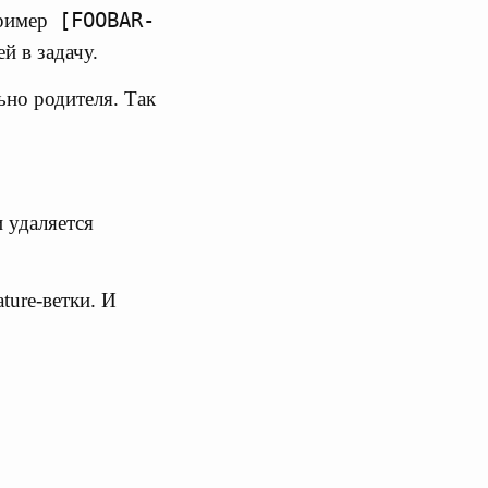
[FOOBAR-
пример
й в задачу.
ьно родителя. Так
 удаляется
ture-ветки. И