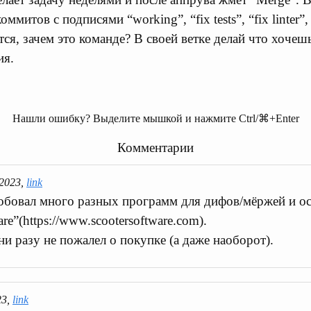
ммитов с подписями “working”, “fix tests”, “fix linter”,
ся, зачем это команде? В своей ветке делай что хочеш
ия.
Нашли ошибку? Выделите мышкой и нажмите Ctrl/⌘+Enter
Комментарии
 2023,
link
обовал много разных программ для дифов/мёржей и ос
e”(https://www.scootersoftware.com).
ни разу не пожалел о покупке (а даже наоборот).
23,
link