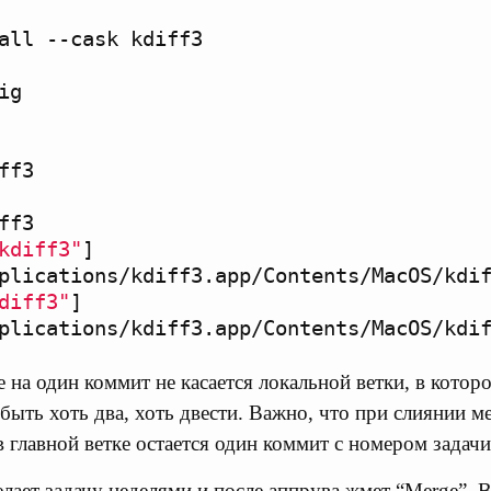
all
--cask
kdiff3
ig
ff3
ff3
kdiff3"
]
plications/kdiff3.app/Contents/MacOS/kdi
diff3"
]
plications/kdiff3.app/Contents/MacOS/kdi
на один коммит не касается локальной ветки, в котор
быть хоть два, хоть двести. Важно, что при слиянии м
 главной ветке остается один коммит с номером задачи
елает задачу неделями и после аппрува жмет “Merge”. 