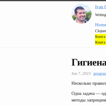
Ivan 
Writin
Hom
Clojur
Книга 
Книга 
Гигиена
Jun 7, 2023
progra
Несколько правил
Одна задача — од
методы запрещен