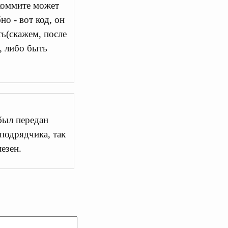
 коммите может
но - вот код, он
ть(скажем, после
, либо быть
был передан
подрядчика, так
езен.