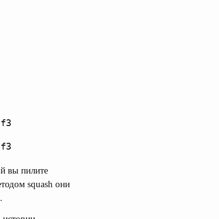
ff3
ff3
ой вы пилите
етодом squash они
.
В истории