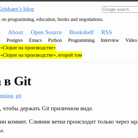
Grishaev's blog
g on programming, education, books and negotiations.
e
About
Open Source
Bookshelf
RSS
e
Postgres
Emacs
Python
Programming
Interview
Video
«Clojure на производстве»
«Clojure на производстве», второй том
 в Git
mming
,
git
, чтобы держать Git приличном виде.
ин коммит. Слияние ветки происходит только через squ
ы.