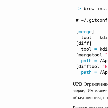
>
brew
inst
#
~
/.gitconf
[
merge
]
tool
=
kdi
[
diff
]
tool
=
kdi
[
mergetool
"
path
=
/Ap
[
difftool
"k
path
=
/Ap
UPD
Ограничение 
задачу. Их может 
объединяются, и в
Бывает, коллега д