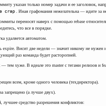
ммиту указан только номер задачи и ее заголовок, на
e crap
. Иная графомания нежелательна — идите за не
оммиты переносят наверх с помощью rebase относител
дитесь, что все в порядке.
тка удаляется автоматом.
ь expire. Висит две недели — значит никому не нужен и
дующий раз команда будет расторопней.
— тем хуже. В идеале это master с тегами релизов и fea
рещен всем, кроме одного человека (техдиректора).
ва запрещено (а лучше двух).
, лучшее средство разрешения конфликтов: