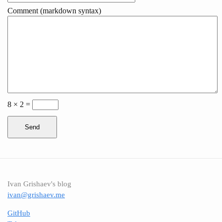
Comment (markdown syntax)
8 × 2 =
Send
Ivan Grishaev's blog
ivan@grishaev.me
GitHub