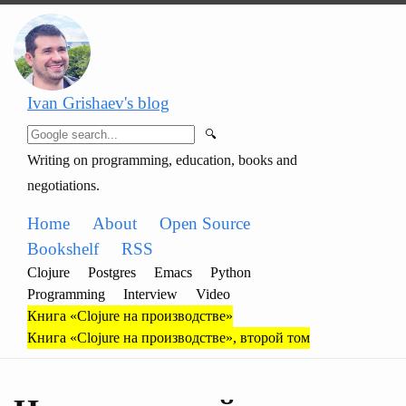
Ivan Grishaev's blog
🔍
Writing on programming, education, books and
negotiations.
Home
About
Open Source
Bookshelf
RSS
Clojure
Postgres
Emacs
Python
Programming
Interview
Video
Книга «Clojure на производстве»
Книга «Clojure на производстве», второй том