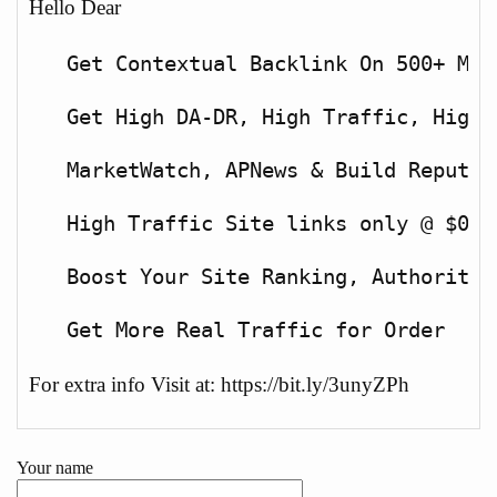
Hello Dear
  Get Contextual Backlink On 500+ Med
  Get High DA-DR, High Traffic, High 
  MarketWatch, APNews & Build Reputab
  High Traffic Site links only @ $0.5-
  Boost Your Site Ranking, Authority, 
For extra info Visit at: https://bit.ly/3unyZPh
Your name