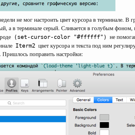
едели не мог настроить цвет курсора в терминале. В 
ый, а в терминале серый. Сливается в голубым фоном, 
(set-cursor-color "#ffffff")
вроде
не помога
Iterm2
минале
цвет курсора и текста под ним регулир
. Пришлось поправить настройки: