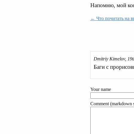
Напомню, мой ко
← Что почитать на 
Dmitriy Kimelov, 19
Баги с прорисовк
Your name
Comment (markdown s