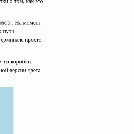
ки о том, как это
macs
. На момент
о пути
 терминале просто
e
из коробки.
ной версии цвета