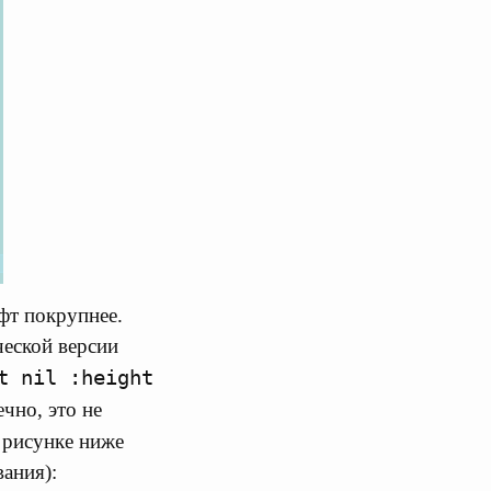
фт покрупнее.
ческой версии
t nil :height
чно, это не
а рисунке ниже
ания):