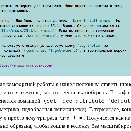
я комфортной работы я нашел полезным ставить шри
дни на всю жизнь, так что лучше их поберечь. В графи
(set-face-attribute 'defaul
еняется командой
метрика, подобранная эмпирически). В терминале, коне
Cmd + =
у я просто жму три раза
. Получается как н
льно обрезана, чтобы вошла в колонку без масштабиров