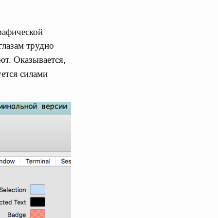
графической
глазам трудно
ют. Оказывается,
уется силами