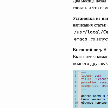
Два месяца назад 
сделать и что изм
Установка из па
написания статьи 
/usr/local/C
emacs
, то запу
Внешний вид.
Я 
Включается кома
немного другие. 