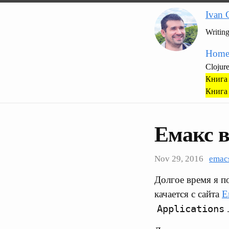
Ivan 
Writin
Hom
Clojur
Книга 
Книга 
Емакс в
Nov 29, 2016
emac
Долгое время я п
качается с сайта
E
Applications