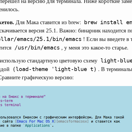
перешел на версию для терминала. Ниже короткие замет
енилось.
brew install e
кетов.
Для Мака ставится из brew:
скачивается версия 25.1. Важно: бинарник находится п
ellar/emacs/25.1/bin/emacs
! Если вы введете в
/usr/bin/emacs
стится
, у меня это какое-то старье.
light-blu
использую стандартную цветовую схему
(load-theme 'light-blue t)
ндой
. В терминаль
Сравните графическую версию: