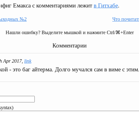
нфиг Емакса с комментариями лежит
в Гитхабе
.
выходных №2
Что почита
Нашли ошибку? Выделите мышкой и нажмите Ctrl/⌘+Enter
Комментарии
th Apr 2017,
link
ой - это баг айтерма. Долго мучался сам в виме с этим
yntax)