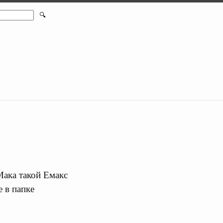
🔍
Мака такой Емакс
 в папке