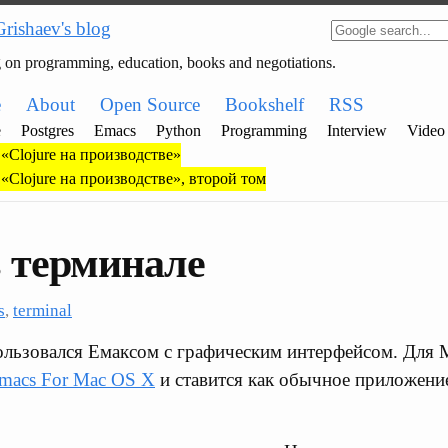
Grishaev's blog
g on programming, education, books and negotiations.
e
About
Open Source
Bookshelf
RSS
e
Postgres
Emacs
Python
Programming
Interview
Video
«Clojure на производстве»
«Clojure на производстве», второй том
 терминале
s
,
terminal
ользовался Емаксом с графическим интерфейсом. Для 
macs For Mac OS X
и ставится как обычное приложение
.