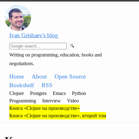
Ivan Grishaev's blog
🔍
Writing on programming, education, books and
negotiations.
Home
About
Open Source
Bookshelf
RSS
Clojure
Postgres
Emacs
Python
Programming
Interview
Video
Книга «Clojure на производстве»
Книга «Clojure на производстве», второй том