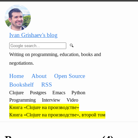
Ivan Grishaev's blog
🔍
Writing on programming, education, books and
negotiations.
Home
About
Open Source
Bookshelf
RSS
Clojure
Postgres
Emacs
Python
Programming
Interview
Video
Книга «Clojure на производстве»
Книга «Clojure на производстве», второй том