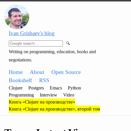
Ivan Grishaev's blog
🔍
Writing on programming, education, books and
negotiations.
Home
About
Open Source
Bookshelf
RSS
Clojure
Postgres
Emacs
Python
Programming
Interview
Video
Книга «Clojure на производстве»
Книга «Clojure на производстве», второй том