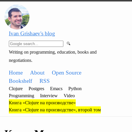
Ivan Grishaev's blog
🔍
Writing on programming, education, books and
negotiations.
Home
About
Open Source
Bookshelf
RSS
Clojure
Postgres
Emacs
Python
Programming
Interview
Video
Книга «Clojure на производстве»
Книга «Clojure на производстве», второй том