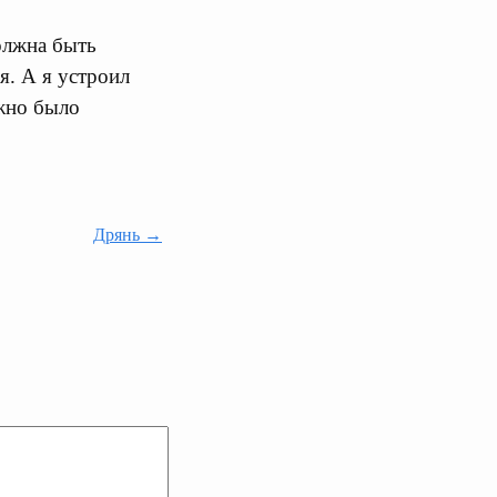
олжна быть
. А я устроил
ожно было
Дрянь →