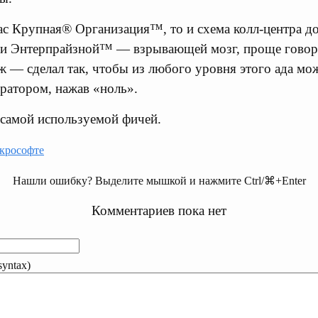
ас Крупная® Организация™, то и схема колл-центра д
и Энтерпрайзной™ — взрывающей мозг, проще говоря
ж — сделал так, чтобы из любого уровня этого ада м
ератором, нажав «ноль».
т самой используемой фичей.
крософте
Нашли ошибку? Выделите мышкой и нажмите Ctrl/⌘+Enter
Комментариев пока нет
yntax)