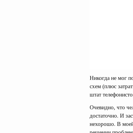
Никогда не мог п
схем (плюс затра
штат телефонисто
Очевидно, что чел
достаточно. И за
нехорошо. В моей
решении проблем