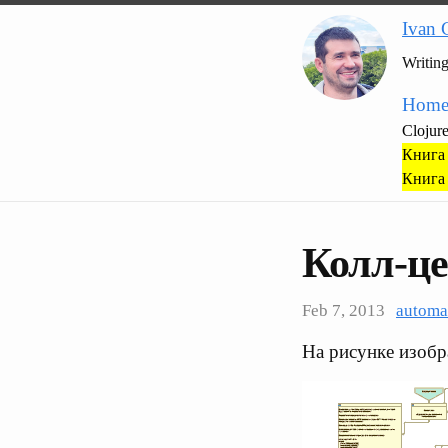
Ivan 
Writin
Hom
Clojur
Книга 
Книга 
Колл-це
Feb 7, 2013
automa
На рисунке изобр