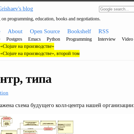
Grishaev's blog
g on programming, education, books and negotiations.
e
About
Open Source
Bookshelf
RSS
e
Postgres
Emacs
Python
Programming
Interview
Video
«Clojure на производстве»
«Clojure на производстве», второй том
нтр, типа
tion
ажена схема будущего колл-центра нашей организации