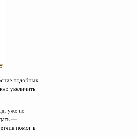
дрение подобных
ожно увеличить
.д. уже не
ждать —
ветчик помог в