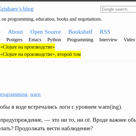
Grishaev's blog
g on programming, education, books and negotiations.
e
About
Open Source
Bookshelf
RSS
e
Postgres
Emacs
Python
Programming
Interview
Video
«Clojure на производстве»
«Clojure на производстве», второй том
programming
,
warn
обы в коде встречались логи с уровнем warn(ing).
предупреждение, — это ни то, ни сё. Вроде важнее обы
елать? Продолжать вести наблюдение?