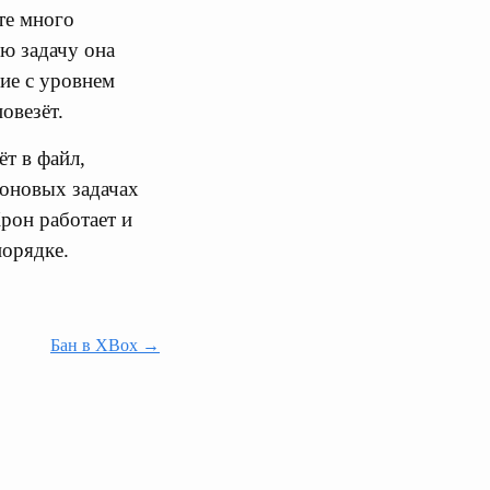
те много
ую задачу она
ние с уровнем
овезёт.
ёт в файл,
фоновых задачах
рон работает и
порядке.
Бан в XBox →