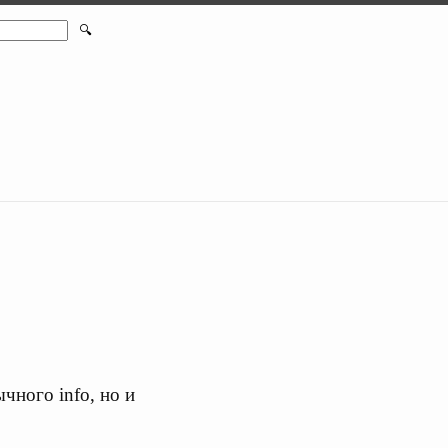
🔍
чного info, но и