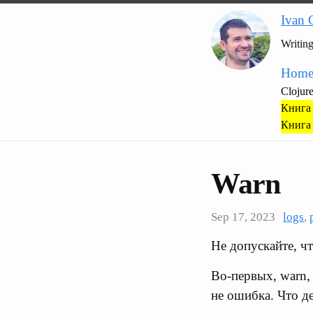
Ivan 
Writin
Hom
Clojur
Книга 
Книга 
Warn
Sep 17, 2023
logs
,
Не допускайте, чт
Во-первых, warn, 
не ошибка. Что д