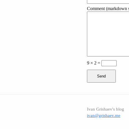
Comment (markdown s
9 × 2 =
Send
Ivan Grishaev's blog
ivan@grishaev.me