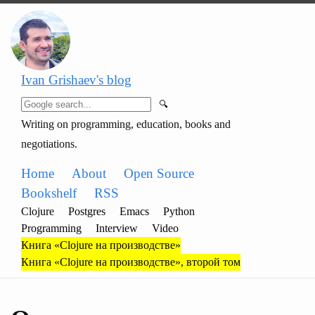
Ivan Grishaev's blog
🔍
Writing on programming, education, books and
negotiations.
Home
About
Open Source
Bookshelf
RSS
Clojure
Postgres
Emacs
Python
Programming
Interview
Video
Книга «Clojure на производстве»
Книга «Clojure на производстве», второй том